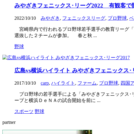
みやざきフェニックス･リーグ2022 有観客で
2022/10/10
みやざき
,
フェニックスリーグ
,
プロ野球
,
ベ
宮崎県内で行われるプロ野球若手選手の教育リーグ「み
選抜した２チームが参加。 春と秋 ...
野球
広島vs横浜ハイライト みやざきフェニックス･リ
2017/10/10
carp
,
ハイライト
,
ファーム
,
プロ野球
,
四国
プロ野球の若手選手による「みやざきフェニックス･リ
ープと横浜ＤｅＮＡの試合開始を前に ...
スポーツ
野球
partner