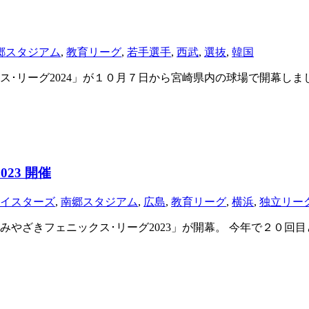
郷スタジアム
,
教育リーグ
,
若手選手
,
西武
,
選抜
,
韓国
･リーグ2024」が１０月７日から宮崎県内の球場で開幕し
23 開催
イスターズ
,
南郷スタジアム
,
広島
,
教育リーグ
,
横浜
,
独立リー
やざきフェニックス･リーグ2023」が開幕。 今年で２０回