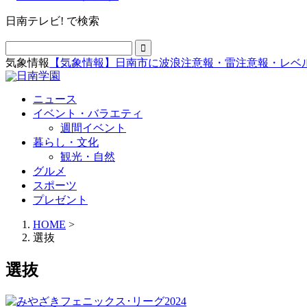
日南テレビ! で検索
気象情報
【気象情報】日南市に波浪注意報・雷注意報・レベ
ニュース
イベント・バラエティ
週間イベント
暮らし・文化
観光・自然
グルメ
スポーツ
プレゼント
HOME
>
選抜
選抜