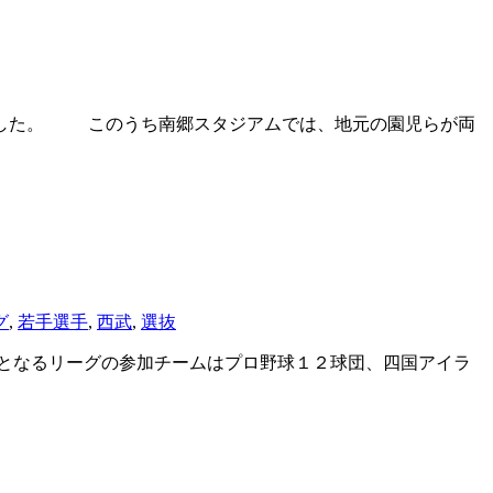
ました。 このうち南郷スタジアムでは、地元の園児らが両
グ
,
若手選手
,
西武
,
選抜
目となるリーグの参加チームはプロ野球１２球団、四国アイラ