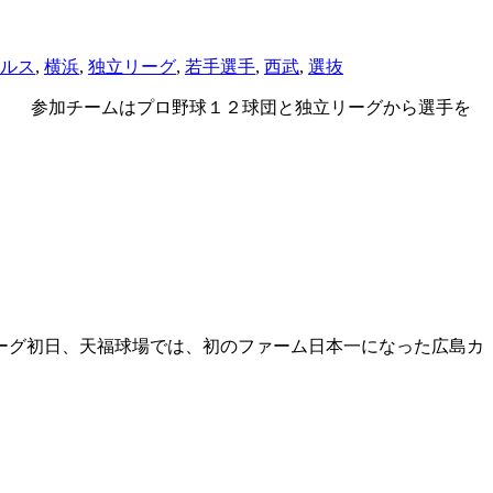
ルス
,
横浜
,
独立リーグ
,
若手選手
,
西武
,
選抜
幕。 参加チームはプロ野球１２球団と独立リーグから選手を
リーグ初日、天福球場では、初のファーム日本一になった広島カ