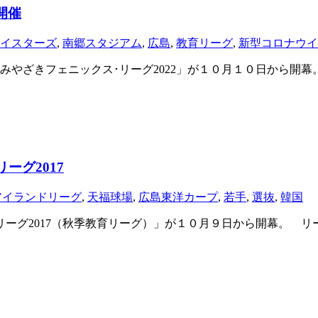
開催
イスターズ
,
南郷スタジアム
,
広島
,
教育リーグ
,
新型コロナウイ
やざきフェニックス･リーグ2022」が１０月１０日から開
ーグ2017
アイランドリーグ
,
天福球場
,
広島東洋カープ
,
若手
,
選抜
,
韓国
ーグ2017（秋季教育リーグ）」が１０月９日から開幕。 