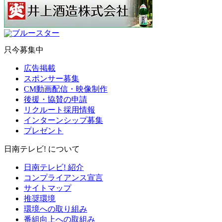
只今募集中
広告掲載
スポンサー募集
CM動画配信・映像制作
後援・協賛の申請
リクルート採用情報
インターンシップ募集
プレゼント
日南テレビ! について
日南テレビ! 紹介
コンプライアンス宣言
サイトマップ
推奨環境
環境への取り組み
番組向上への取組み