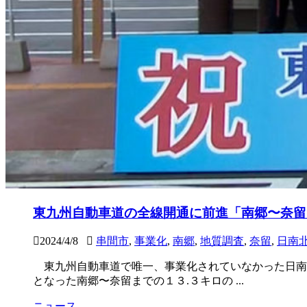
東九州自動車道の全線開通に前進「南郷〜奈留
2024/4/8
串間市
,
事業化
,
南郷
,
地質調査
,
奈留
,
日南
東九州自動車道で唯一、事業化されていなかった日南
となった南郷〜奈留までの１３.３キロの ...
ニュース