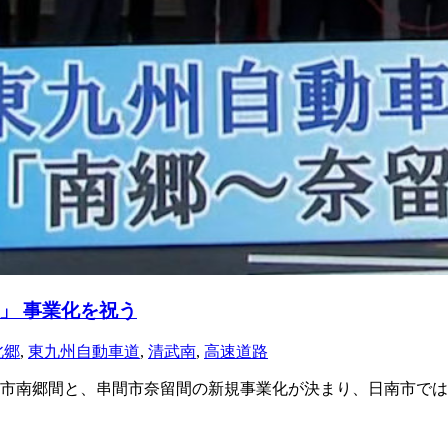
」 事業化を祝う
北郷
,
東九州自動車道
,
清武南
,
高速道路
市南郷間と、串間市奈留間の新規事業化が決まり、日南市では