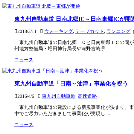
東九州自動車道 日南北郷IC～日南東郷ICが開
2018/3/11
ウォーキング
,
テープカット
,
ランニング
,
東九州自動車道の日南北郷ＩＣと日南東郷ＩＣの間が
州地方整備局・増田博行局長や河野宮崎県 ...
ニュース
東九州自動車道「日南～油津」事業化を祝う
2016/4/6
東九州自動車道
,
高速道路
東九州自動車道の建設による新規事業化が決まり、市
中でご尽力いただきまして事業化が実現し ...
ニュース