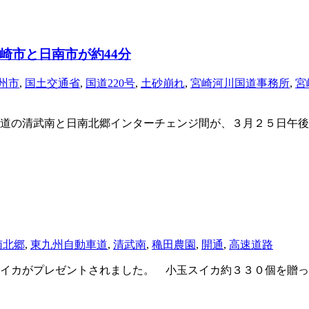
崎市と日南市が約44分
州市
,
国土交通省
,
国道220号
,
土砂崩れ
,
宮崎河川国道事務所
,
宮
道の清武南と日南北郷インターチェンジ間が、３月２５日午後
南北郷
,
東九州自動車道
,
清武南
,
穐田農園
,
開通
,
高速道路
イカがプレゼントされました。 小玉スイカ約３３０個を贈っ