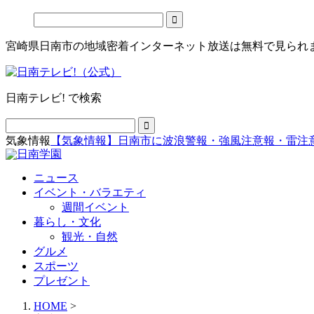
宮崎県日南市の地域密着インターネット放送は無料で見られ
日南テレビ! で検索
気象情報
【気象情報】日南市に波浪警報・強風注意報・雷注
ニュース
イベント・バラエティ
週間イベント
暮らし・文化
観光・自然
グルメ
スポーツ
プレゼント
HOME
>