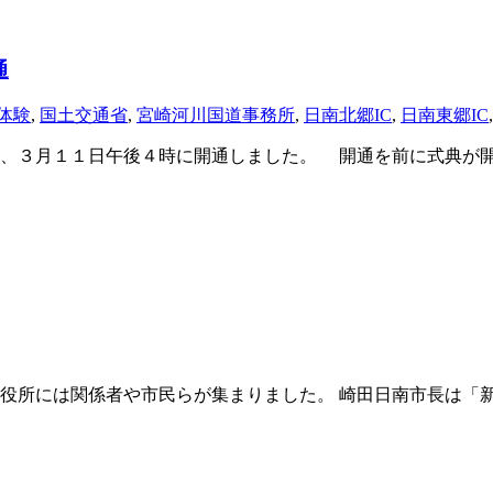
通
体験
,
国土交通省
,
宮崎河川国道事務所
,
日南北郷IC
,
日南東郷IC
、３月１１日午後４時に開通しました。 開通を前に式典が開
役所には関係者や市民らが集まりました。 崎田日南市長は「