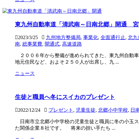
東九州自動車道「清武南～日南北郷」開通 宮
2023/3/25
九州地方整備局
,
事業化
,
全面通行止
,
北九
南
,
総事業費
,
開通式
,
高速道路
２００６年から整備が進められてきた、東九州自動車
地元住民など、およそ２５０人が出席し、九 ...
ニュース
生徒と職員へ冬にスイカのプレゼント
2022/12/24
プレゼント
,
児童生徒
,
北郷小中学校
,
日
日南市立北郷小中学校の児童生徒と職員に冬の小玉ス
た関係企業８社です。 将来の担い手たち ...