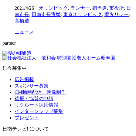
2021/4/26
オリンピック
,
ランナー
,
初当選
,
市役所
,
日
南市長
,
日南市長選挙
,
東京オリンピック
,
聖火リレー
,
髙橋透
ニュース
partner
只今募集中
広告掲載
スポンサー募集
CM動画配信・映像制作
後援・協賛の申請
リクルート採用情報
インターンシップ募集
プレゼント
日南テレビ! について