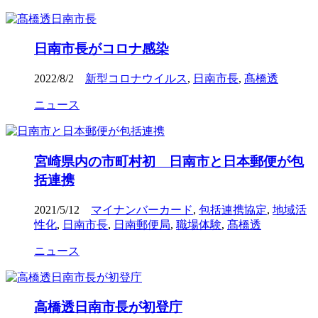
日南市長がコロナ感染
2022/8/2
新型コロナウイルス
,
日南市長
,
髙橋透
ニュース
宮崎県内の市町村初 日南市と日本郵便が包
括連携
2021/5/12
マイナンバーカード
,
包括連携協定
,
地域活
性化
,
日南市長
,
日南郵便局
,
職場体験
,
髙橋透
ニュース
高橋透日南市長が初登庁