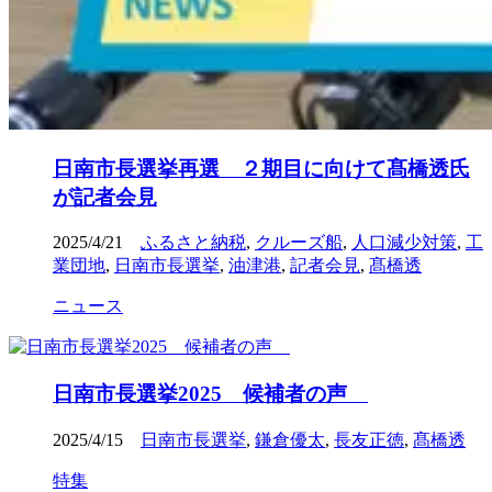
日南市長選挙再選 ２期目に向けて髙橋透氏
が記者会見
2025/4/21
ふるさと納税
,
クルーズ船
,
人口減少対策
,
工
業団地
,
日南市長選挙
,
油津港
,
記者会見
,
髙橋透
ニュース
日南市長選挙2025 候補者の声
2025/4/15
日南市長選挙
,
鎌倉優太
,
長友正徳
,
髙橋透
特集