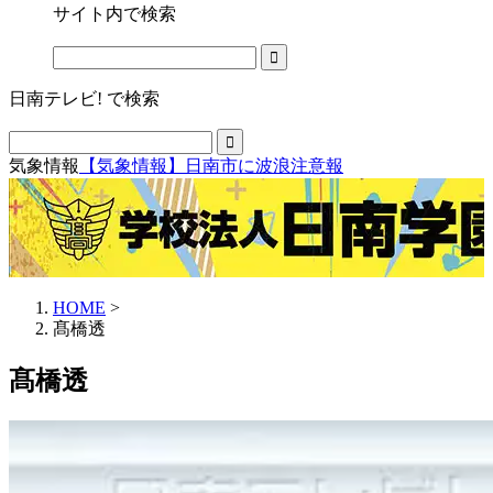
サイト内で検索
日南テレビ! で検索
気象情報
【気象情報】日南市に波浪注意報
HOME
>
髙橋透
髙橋透