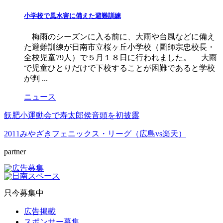
小学校で風水害に備えた避難訓練
梅雨のシーズンに入る前に、大雨や台風などに備え
た避難訓練が日南市立桜ヶ丘小学校（圖師宗忠校長・
全校児童79人）で５月１８日に行われました。 大雨
で児童ひとりだけで下校することが困難であると学校
が判 ...
ニュース
飫肥小運動会で寿太郎侯音頭を初披露
2011みやざきフェニックス・リーグ（広島vs楽天）
partner
只今募集中
広告掲載
スポンサー募集