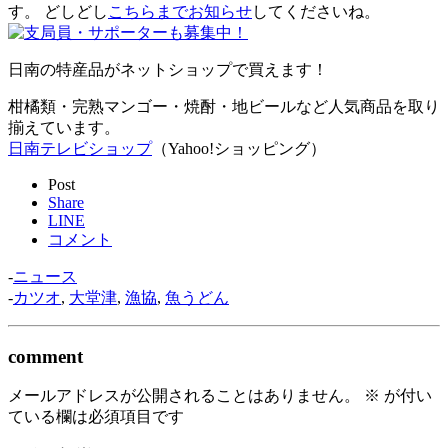
す。 どしどし
こちらまでお知らせ
してくださいね。
日南の特産品がネットショップで買えます！
柑橘類・完熟マンゴー・焼酎・地ビールなど人気商品を取り
揃えています。
日南テレビショップ
（Yahoo!ショッピング）
Post
Share
LINE
コメント
-
ニュース
-
カツオ
,
大堂津
,
漁協
,
魚うどん
comment
メールアドレスが公開されることはありません。
※
が付い
ている欄は必須項目です