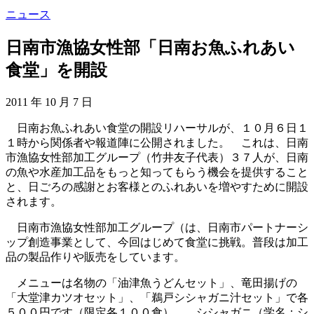
ニュース
日南市漁協女性部「日南お魚ふれあい
食堂」を開設
2011 年 10 月 7 日
日南お魚ふれあい食堂の開設リハーサルが、１０月６日１
１時から関係者や報道陣に公開されました。 これは、日南
市漁協女性部加工グループ（竹井友子代表）３７人が、日南
の魚や水産加工品をもっと知ってもらう機会を提供すること
と、日ごろの感謝とお客様とのふれあいを増やすために開設
されます。
日南市漁協女性部加工グループ（は、日南市パートナーシ
ップ創造事業として、今回はじめて食堂に挑戦。普段は加工
品の製品作りや販売をしています。
メニューは名物の「油津魚うどんセット」、竜田揚げの
「大堂津カツオセット」、「鵜戸シシャガニ汁セット」で各
５００円です（限定各１００食）。 シシャガニ（学名：シ