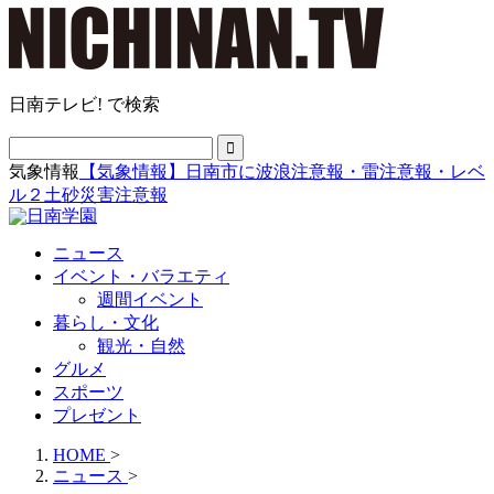
日南テレビ! で検索
気象情報
【気象情報】日南市に波浪注意報・雷注意報・レベ
ル２土砂災害注意報
ニュース
イベント・バラエティ
週間イベント
暮らし・文化
観光・自然
グルメ
スポーツ
プレゼント
HOME
>
ニュース
>