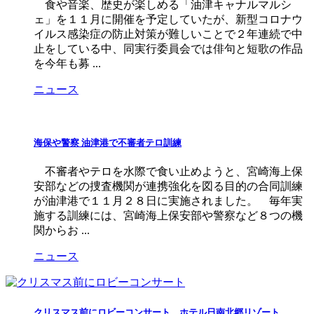
食や音楽、歴史が楽しめる「油津キャナルマルシ
ェ」を１１月に開催を予定していたが、新型コロナウ
イルス感染症の防止対策が難しいことで２年連続で中
止をしている中、同実行委員会では俳句と短歌の作品
を今年も募 ...
ニュース
海保や警察 油津港で不審者テロ訓練
不審者やテロを水際で食い止めようと、宮崎海上保
安部などの捜査機関が連携強化を図る目的の合同訓練
が油津港で１１月２８日に実施されました。 毎年実
施する訓練には、宮崎海上保安部や警察など８つの機
関からお ...
ニュース
クリスマス前にロビーコンサート ホテル日南北郷リゾート