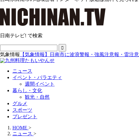
日南テレビ! で検索
気象情報
【気象情報】日南市に波浪警報・強風注意報・雷注意
ニュース
イベント・バラエティ
週間イベント
暮らし・文化
観光・自然
グルメ
スポーツ
プレゼント
HOME
>
ニュース
>