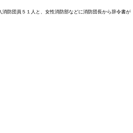
入消防団員５１人と、女性消防部などに消防団長から辞令書が