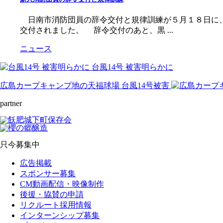
日南市消防団員の辞令交付と規律訓練が５月１８日に、
交付されました。 辞令交付のあと、黒 ...
ニュース
台風14号 被害明らかに
広島カープキャンプ地の天福球場 台風14号被害
partner
只今募集中
広告掲載
スポンサー募集
CM動画配信・映像制作
後援・協賛の申請
リクルート採用情報
インターンシップ募集