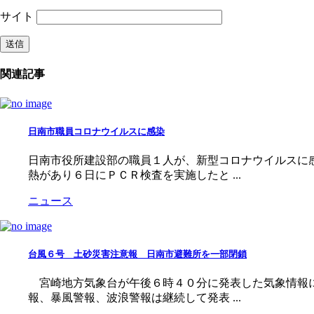
サイト
関連記事
日南市職員コロナウイルスに感染
日南市役所建設部の職員１人が、新型コロナウイルスに
熱があり６日にＰＣＲ検査を実施したと ...
ニュース
台風６号 土砂災害注意報 日南市避難所を一部閉鎖
宮崎地方気象台が午後６時４０分に発表した気象情報に
報、暴風警報、波浪警報は継続して発表 ...