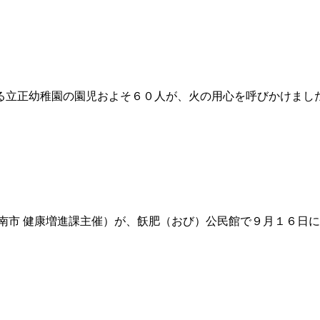
立正幼稚園の園児およそ６０人が、火の用心を呼びかけまし
南市 健康増進課主催）が、飫肥（おび）公民館で９月１６日に