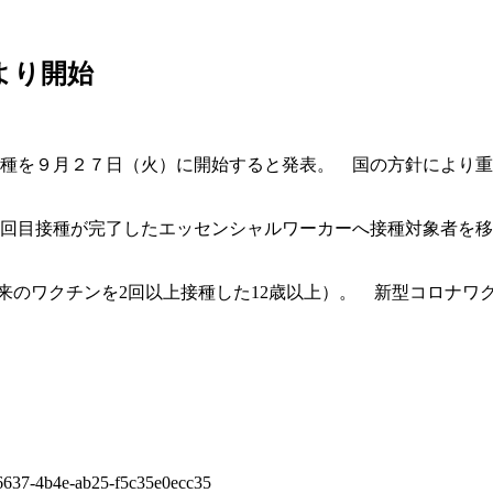
より開始
種を９月２７日（火）に開始すると発表。 国の方針により重
回目接種が完了したエッセンシャルワーカーへ接種対象者を移
従来のワクチンを2回以上接種した12歳以上）。 新型コロナ
a-6637-4b4e-ab25-f5c35e0ecc35