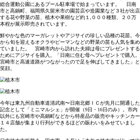
総合運動公園にあるプール駐車場で始まっています。 日南
市と高鍋町、福岡県久留米市の園芸店や造園業など３社が出店
する花や野菜の苗、植木や果樹など約１,０００種類、２０万
本程が展示即売されています。
鮮やかな色のマーガレットやアジサイの珍しい品種の花苗。今
から旬を迎えるオクラやピーマンなどの野菜の苗も人気を集め
ていました。 宮崎市内から訪れた夫婦は母にプレゼントする
ためにアジサイを購入。「日南に住む母へプレゼントで購入。
宮崎市と高速道路がつながったので足を伸ばしてきました」と
笑顔。
今年は東九州自動車道清武南〜日南北郷ＩＣが先月に開通した
記念として「ミニマルシェ」が開催（9日・16日のみ）。市内
以外にも宮崎市や高鍋町などから特産品の販売やキッチンカー
１４店舗が集まり行列ができるほどの賑わいをみせていまし
た。