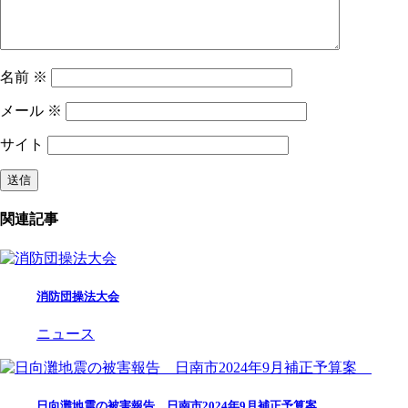
名前
※
メール
※
サイト
関連記事
消防団操法大会
ニュース
日向灘地震の被害報告 日南市2024年9月補正予算案