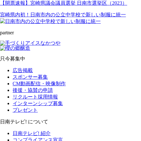
【開票速報】宮崎県議会議員選挙 日南市選挙区（2023）
宮崎県内初！日南市内の公立中学校で新しい制服に統一
partner
只今募集中
広告掲載
スポンサー募集
CM動画配信・映像制作
後援・協賛の申請
リクルート採用情報
インターンシップ募集
プレゼント
日南テレビ! について
日南テレビ! 紹介
コンプライアンス宣言