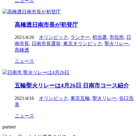
ニュース
高橋透日南市長が初登庁
2021/4/26
オリンピック
,
ランナー
,
初当選
,
市役所
,
日
南市長
,
日南市長選挙
,
東京オリンピック
,
聖火リレー
,
髙橋透
ニュース
五輪聖火リレーは4月26日 日南市コース紹介
2021/4/16
オリンピック
,
東京五輪
,
聖火リレー
,
谷口浩
美
ニュース
partner