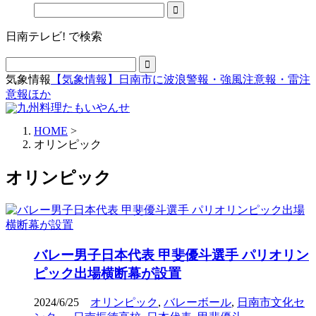
日南テレビ! で検索
気象情報
【気象情報】日南市に波浪警報・強風注意報・雷注
意報ほか
HOME
>
オリンピック
オリンピック
バレー男子日本代表 甲斐優斗選手 パリオリン
ピック出場横断幕が設置
2024/6/25
オリンピック
,
バレーボール
,
日南市文化セ