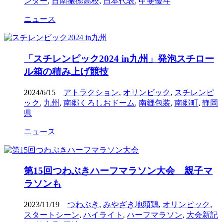
ンター
,
日南振徳高校
,
日本代表
,
甲斐優斗
ニュース
「スチレンピック2024 in九州」発泡スチロー
ル箱の積み上げ競技
2024/6/15
アトラクション
,
オリンピック
,
スチレンピ
ック
,
九州
,
南郷くろしおドーム
,
南郷包装
,
南郷町
,
静岡
県
ニュース
第15回つわぶきハーフマラソン大会 親子マ
ラソンも
2023/11/19
つわぶき
,
みやざき地頭鶏
,
オリンピック
,
スタートシーン
,
ハイライト
,
ハーフマラソン
,
大会新記