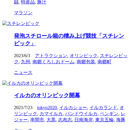
録
,
特産品
,
豚汁
マラソン
発泡スチロール箱の積み上げ競技「スチレン
ピック」
2023/6/3
アトラクション
,
オリンピック
,
スチレンピッ
ク
,
九州
,
南郷くろしおドーム
,
南郷包装
,
南郷町
ニュース
イルカのオリンピック開幕
2021/7/23
tokyo2020
,
イルカショー
,
イルカランド
,
オ
リンピック
,
カマイルカ
,
バンドウイルカ
,
ペンギン
,
レ
ジャー
,
串間市
,
大黒
,
志布志
,
日南海岸
,
東京五輪
,
海豚