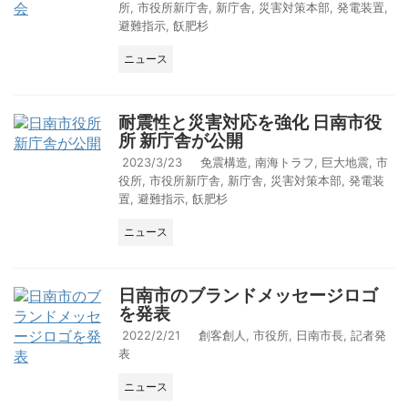
所
,
市役所新庁舎
,
新庁舎
,
災害対策本部
,
発電装置
,
避難指示
,
飫肥杉
ニュース
耐震性と災害対応を強化 日南市役
所 新庁舎が公開
2023/3/23
免震構造
,
南海トラフ
,
巨大地震
,
市
役所
,
市役所新庁舎
,
新庁舎
,
災害対策本部
,
発電装
置
,
避難指示
,
飫肥杉
ニュース
日南市のブランドメッセージロゴ
を発表
2022/2/21
創客創人
,
市役所
,
日南市長
,
記者発
表
ニュース