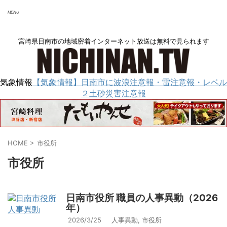
宮崎県日南市の地域密着インターネット放送は無料で見られます
サイト内で検索
気象情報
【気象情報】日南市に波浪注意報・雷注意報・レベル
２土砂災害注意報
HOME
>
市役所
市役所
日南市役所 職員の人事異動（2026
年）
2026/3/25
人事異動
,
市役所