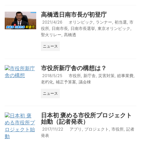
高橋透日南市長が初登庁
2021/4/26
オリンピック
,
ランナー
,
初当選
,
市
役所
,
日南市長
,
日南市長選挙
,
東京オリンピック
,
聖火リレー
,
髙橋透
ニュース
市役所新庁舎の構想は？
2018/5/25
市役所
,
新庁舎
,
災害対策
,
総事業費
,
老朽化
,
補正予算案
,
議会棟
ニュース
日本初 褒める市役所プロジェクト
始動（記者発表）
2017/11/22
アプリ
,
プロジェクト
,
市役所
,
記者
発表