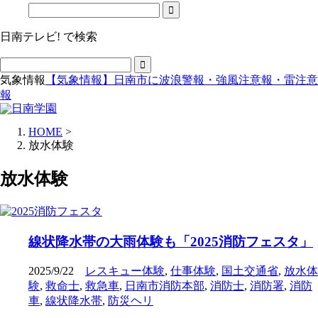
日南テレビ! で検索
気象情報
【気象情報】日南市に波浪警報・強風注意報・雷注意
報
HOME
>
放水体験
放水体験
線状降水帯の大雨体験も「2025消防フェスタ」
2025/9/22
レスキュー体験
,
仕事体験
,
国土交通省
,
放水体
験
,
救命士
,
救急車
,
日南市消防本部
,
消防士
,
消防署
,
消防
車
,
線状降水帯
,
防災ヘリ