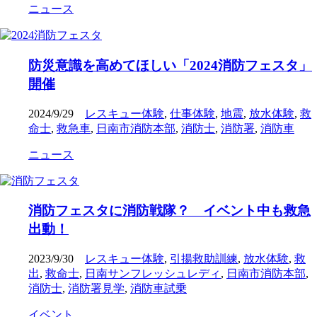
ニュース
防災意識を高めてほしい「2024消防フェスタ」
開催
2024/9/29
レスキュー体験
,
仕事体験
,
地震
,
放水体験
,
救
命士
,
救急車
,
日南市消防本部
,
消防士
,
消防署
,
消防車
ニュース
消防フェスタに消防戦隊？ イベント中も救急
出動！
2023/9/30
レスキュー体験
,
引揚救助訓練
,
放水体験
,
救
出
,
救命士
,
日南サンフレッシュレディ
,
日南市消防本部
,
消防士
,
消防署見学
,
消防車試乗
イベント