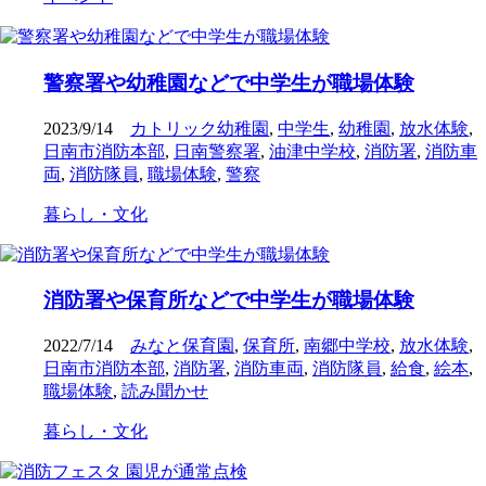
警察署や幼稚園などで中学生が職場体験
2023/9/14
カトリック幼稚園
,
中学生
,
幼稚園
,
放水体験
,
日南市消防本部
,
日南警察署
,
油津中学校
,
消防署
,
消防車
両
,
消防隊員
,
職場体験
,
警察
暮らし・文化
消防署や保育所などで中学生が職場体験
2022/7/14
みなと保育園
,
保育所
,
南郷中学校
,
放水体験
,
日南市消防本部
,
消防署
,
消防車両
,
消防隊員
,
給食
,
絵本
,
職場体験
,
読み聞かせ
暮らし・文化