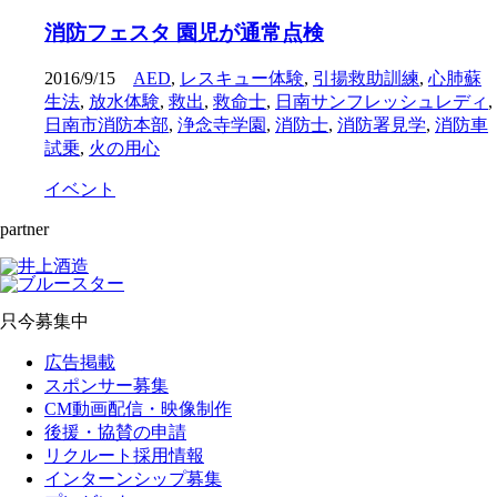
消防フェスタ 園児が通常点検
2016/9/15
AED
,
レスキュー体験
,
引揚救助訓練
,
心肺蘇
生法
,
放水体験
,
救出
,
救命士
,
日南サンフレッシュレディ
,
日南市消防本部
,
浄念寺学園
,
消防士
,
消防署見学
,
消防車
試乗
,
火の用心
イベント
partner
只今募集中
広告掲載
スポンサー募集
CM動画配信・映像制作
後援・協賛の申請
リクルート採用情報
インターンシップ募集