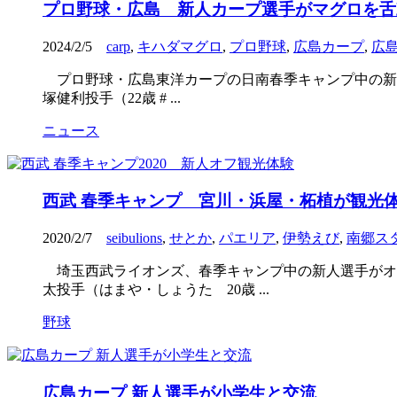
プロ野球・広島 新人カープ選手がマグロを舌
2024/2/5
carp
,
キハダマグロ
,
プロ野球
,
広島カープ
,
広
プロ野球・広島東洋カープの日南春季キャンプ中の新人選手
塚健利投手（22歳 # ...
ニュース
西武 春季キャンプ 宮川・浜屋・柘植が観光
2020/2/7
seibulions
,
せとか
,
パエリア
,
伊勢えび
,
南郷ス
埼玉西武ライオンズ、春季キャンプ中の新人選手がオフ
太投手（はまや・しょうた 20歳 ...
野球
広島カープ 新人選手が小学生と交流