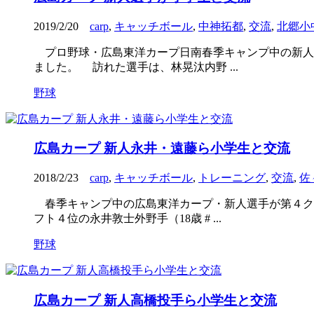
2019/2/20
carp
,
キャッチボール
,
中神拓都
,
交流
,
北郷小
プロ野球・広島東洋カープ日南春季キャンプ中の新人選
ました。 訪れた選手は、林晃汰内野 ...
野球
広島カープ 新人永井・遠藤ら小学生と交流
2018/2/23
carp
,
キャッチボール
,
トレーニング
,
交流
,
佐
春季キャンプ中の広島東洋カープ・新人選手が第４クー
フト４位の永井敦士外野手（18歳 # ...
野球
広島カープ 新人高橋投手ら小学生と交流