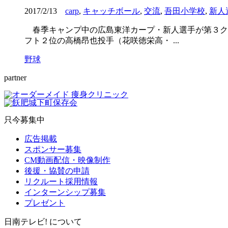
2017/2/13
carp
,
キャッチボール
,
交流
,
吾田小学校
,
新人
春季キャンプ中の広島東洋カープ・新人選手が第３クー
フト２位の高橋昂也投手（花咲徳栄高・ ...
野球
partner
只今募集中
広告掲載
スポンサー募集
CM動画配信・映像制作
後援・協賛の申請
リクルート採用情報
インターンシップ募集
プレゼント
日南テレビ! について