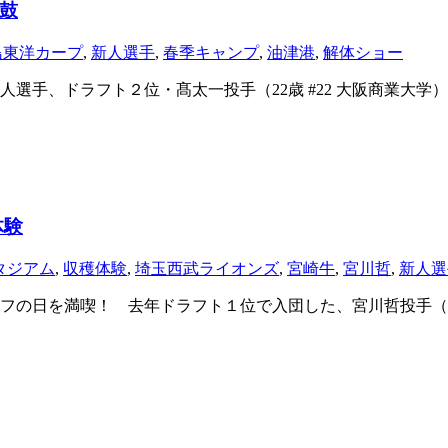
鼓
島東洋カープ
,
新人選手
,
春季キャンプ
,
油津港
,
解体ショー
、ドラフト２位・髙太一投手（22歳 #22 大阪商業大学）、３
体験
タジアム
,
収穫体験
,
埼玉西武ライオンズ
,
宮崎牛
,
宮川哲
,
新人選
の日を満喫！ 去年ドラフト１位で入団した、宮川哲投手（みや