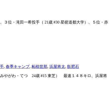
位・滝田一希投手（ 21歳 #30 星槎道都大学）、５位・赤
手
,
春季キャンプ
,
柘植世那
,
浜屋将太
,
飫肥石
がわ・てつ 24歳 #15 東芝） 最速１４８キロ、浜屋将