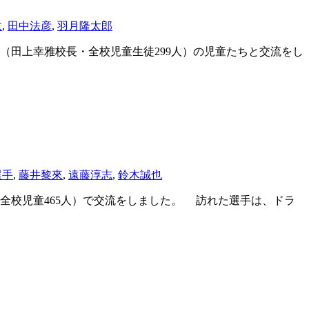
汰
,
田中法彦
,
羽月隆太郎
田上幸雅校長・全校児童生徒299人）の児童たちと交流をし
選手
,
藤井黎來
,
遠藤淳志
,
鈴木誠也
校児童465人）で交流をしました。 訪れた選手は、ドラ