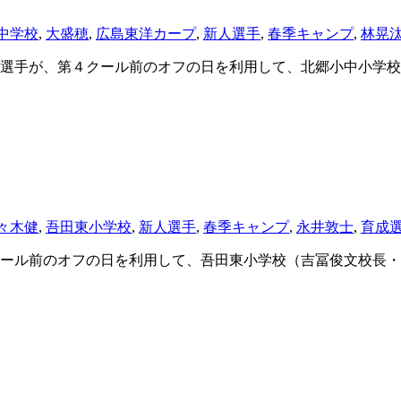
中学校
,
大盛穂
,
広島東洋カープ
,
新人選手
,
春季キャンプ
,
林晃
手が、第４クール前のオフの日を利用して、北郷小中小学校（
々木健
,
吾田東小学校
,
新人選手
,
春季キャンプ
,
永井敦士
,
育成
ル前のオフの日を利用して、吾田東小学校（吉冨俊文校長・全