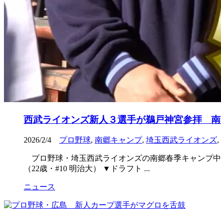
西武ライオンズ新人３選手が鵜戸神宮参拝 南
2026/2/4
プロ野球
,
南郷キャンプ
,
埼玉西武ライオンズ
,
プロ野球・埼玉西武ライオンズの南郷春季キャンプ中、
（22歳・#10 明治大） ▼ドラフト ...
ニュース