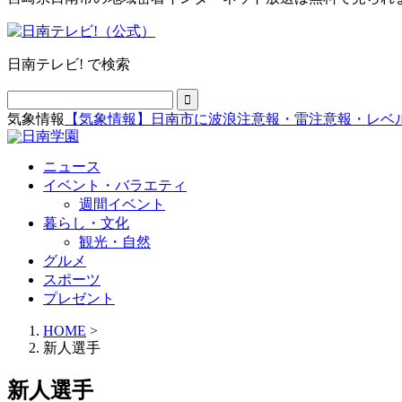
日南テレビ! で検索
気象情報
【気象情報】日南市に波浪注意報・雷注意報・レベ
ニュース
イベント・バラエティ
週間イベント
暮らし・文化
観光・自然
グルメ
スポーツ
プレゼント
HOME
>
新人選手
新人選手