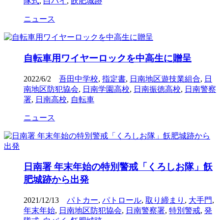
隊式
,
白バイ
,
飫肥城跡
ニュース
自転車用ワイヤーロックを中高生に贈呈
2022/6/2
吾田中学校
,
指定書
,
日南地区遊技業組合
,
日
南地区防犯協会
,
日南学園高校
,
日南振徳高校
,
日南警察
署
,
日南高校
,
自転車
ニュース
日南署 年末年始の特別警戒「くろしお隊」飫
肥城跡から出発
2021/12/13
パトカー
,
パトロール
,
取り締まり
,
大手門
,
年末年始
,
日南地区防犯協会
,
日南警察署
,
特別警戒
,
発