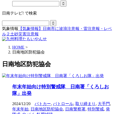
日南テレビ! で検索
気象情報
【気象情報】日南市に波浪注意報・雷注意報・レベ
ル２土砂災害注意報
HOME
>
日南地区防犯協会
日南地区防犯協会
年末年始向け特別警戒隊 日南署「くろしお
隊」出発
2024/12/20
パトカー
,
パトロール
,
取り締まり
,
大手門
,
年末年始
,
日南地区防犯協会
,
日南警察署
,
特別警戒
,
発