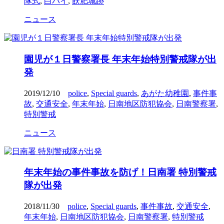
隊式
,
白バイ
,
飫肥城跡
ニュース
園児が１日警察署長 年末年始特別警戒隊が出
発
2019/12/10
police
,
Special guards
,
あがた幼稚園
,
事件事
故
,
交通安全
,
年末年始
,
日南地区防犯協会
,
日南警察署
,
特別警戒
ニュース
年末年始の事件事故を防げ！日南署 特別警戒
隊が出発
2018/11/30
police
,
Special guards
,
事件事故
,
交通安全
,
年末年始
,
日南地区防犯協会
,
日南警察署
,
特別警戒