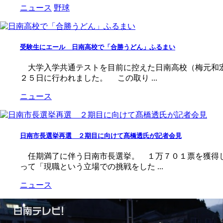
ニュース
野球
受験生にエール 日南高校で「合勝うどん」ふるまい
大学入学共通テストを目前に控えた日南高校（梅元和宏
２５日に行われました。 この取り ...
ニュース
日南市長選挙再選 ２期目に向けて髙橋透氏が記者会見
任期満了に伴う日南市長選挙。 １万７０１票を獲得し
って「現職という立場での挑戦をした ...
ニュース