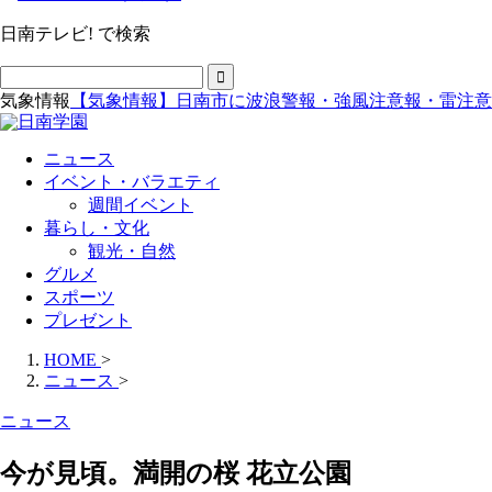
日南テレビ! で検索
気象情報
【気象情報】日南市に波浪警報・強風注意報・雷注意
ニュース
イベント・バラエティ
週間イベント
暮らし・文化
観光・自然
グルメ
スポーツ
プレゼント
HOME
>
ニュース
>
ニュース
今が見頃。満開の桜 花立公園