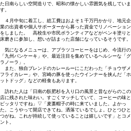
た日南らしい空間造りで、昭和の懐かしい雰囲気を残していま
す。
４月中旬に着工し、総工費はおよそ１千万円かかり、地元企
業の出資者や個人サポーターから募った資金でリノベーション
をしました。 高校生や市民ボランティアなどがペンキ塗りと
床磨きに参加し、想いが詰まった店舗になっているそうです。
気になるメニューは、アブラツコーヒーをはじめ、今流行の
「九州パンケーキ」や、最近注目を集めているヘルシーな「グ
ラノーラ」。
また、独自ブレンドのカレールーにこだわった「チョウザメ
フライカレー」や、宮崎の豚を使ったウインナーを挟んだ「ホ
ットドッグ」などの軽食もあります。
訪れた人は「日南の飫肥杉を入り口の風景と昔ながらのこの
店に残された味わい。すごくマッチしていて、コーヒーの味と
ピッタリですね」▽「麦藁帽子の時に来ていました。よかっ
た。こうやって開店できてね。洒落ているでしょ。ひとつひと
つがね。これが持続して使っていることは嬉しいです」とコメ
ント。