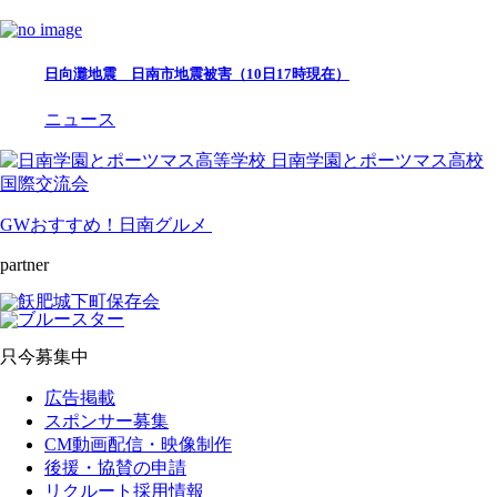
日向灘地震 日南市地震被害（10日17時現在）
ニュース
日南学園とポーツマス高校
国際交流会
GWおすすめ！日南グルメ
partner
只今募集中
広告掲載
スポンサー募集
CM動画配信・映像制作
後援・協賛の申請
リクルート採用情報