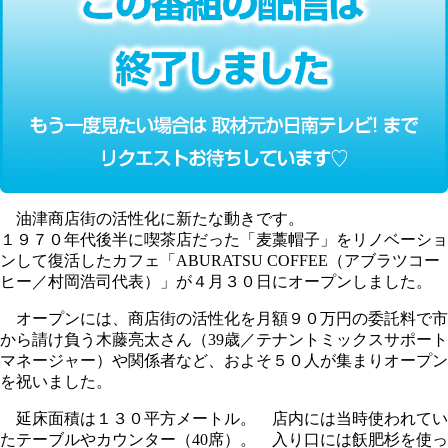
油津商店街の活性化に新たな動きです。
１９７０年代後半に喫茶店だった「麦藁帽子」をリノベーショ
ンして復活したカフェ「ABURATSU COFFEE（アブラツコー
ヒー／村岡浩司代表）」が４月３０日にオープンしました。
オープンには、商店街の活性化を月額９０万円の委託料で市
から請け負う木藤亮太さん（39歳／テナントミックスサポート
マネージャー）や関係者など、およそ５０人が集まりオープン
を祝いました。
延床面積は１３０平方メートル。 店内には当時使われてい
たテーブルやカウンター（40席）。 入り口には飫肥杉を使っ