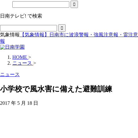
日南テレビ! で検索
気象情報
【気象情報】日南市に波浪警報・強風注意報・雷注意
報
HOME
>
ニュース
>
ニュース
小学校で風水害に備えた避難訓練
2017 年 5 月 18 日