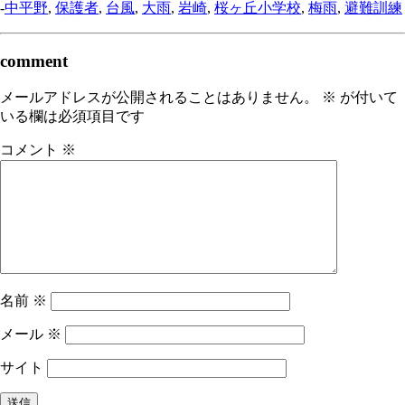
-
中平野
,
保護者
,
台風
,
大雨
,
岩崎
,
桜ヶ丘小学校
,
梅雨
,
避難訓練
comment
メールアドレスが公開されることはありません。
※
が付いて
いる欄は必須項目です
コメント
※
名前
※
メール
※
サイト