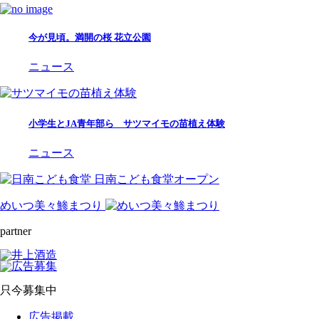
今が見頃。満開の桜 花立公園
ニュース
小学生とJA青年部ら サツマイモの苗植え体験
ニュース
日南こども食堂オープン
めいつ美々鯵まつり
partner
只今募集中
広告掲載