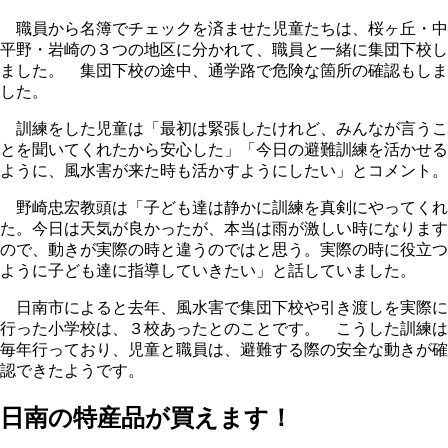
職員から名簿でチェックを済ませた児童たちは、桜ヶ丘・中
平野・岩崎の３つの地区に分かれて、職員と一緒に集団下校し
ました。 集団下校の途中、通学路で危険な箇所の確認もしま
した。
訓練をした児童は「最初は緊張したけれど、みんなが言うこ
とを聞いてくれたから安心した」「今日の避難訓練を活かせる
ように、風水害が来た時も活かすようにしたい」とコメント。
野崎忠宏教頭は「子ども達は静かに訓練を真剣にやってくれ
た。今日は天気が良かったが、本当は雨が激しい時になります
ので、動きが実際の時と違うのではと思う。実際の時に役立つ
ように子ども達に指導していきたい」と話していました。
日南市によると去年、風水害で集団下校や引き渡しを実際に
行った小学校は、３校あったとのことです。 こうした訓練は
毎年行っており、児童と職員は、避難する際の安全な動きが確
認できたようです。
日南の特産品が買えます！