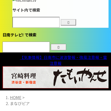
サイト内で検索
日南テレビ! で検索
気象情報
【気象情報】日南市に波浪警報・強風注意報・雷
注意報
HOME
>
まなびピア