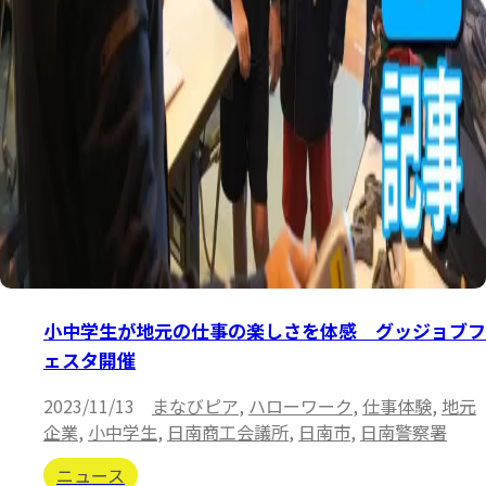
小中学生が地元の仕事の楽しさを体感 グッジョブフ
ェスタ開催
2023/11/13
まなびピア
,
ハローワーク
,
仕事体験
,
地元
企業
,
小中学生
,
日南商工会議所
,
日南市
,
日南警察署
ニュース