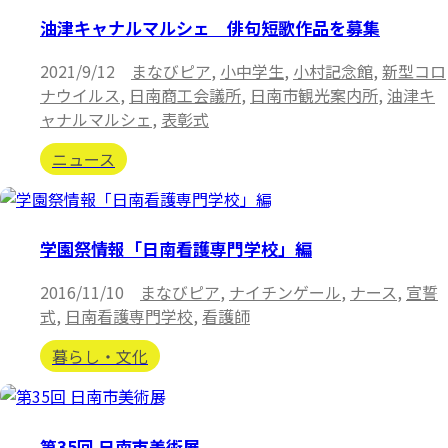
油津キャナルマルシェ 俳句短歌作品を募集
2021/9/12
まなびピア
,
小中学生
,
小村記念館
,
新型コロ
ナウイルス
,
日南商工会議所
,
日南市観光案内所
,
油津キ
ャナルマルシェ
,
表彰式
ニュース
学園祭情報「日南看護専門学校」編
2016/11/10
まなびピア
,
ナイチンゲール
,
ナース
,
宣誓
式
,
日南看護専門学校
,
看護師
暮らし・文化
第35回 日南市美術展