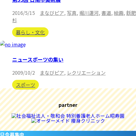
2016/5/15
まなびピア
,
写真
,
堀川運河
,
書道
,
絵画
,
飫肥
杉
暮らし・文化
ニュースポーツの集い
2009/10/2
まなびピア
,
レクリエーション
スポーツ
partner
只今募集中