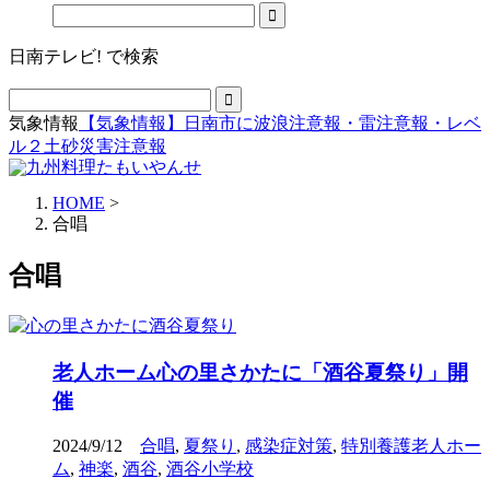
日南テレビ! で検索
気象情報
【気象情報】日南市に波浪注意報・雷注意報・レベ
ル２土砂災害注意報
HOME
>
合唱
合唱
老人ホーム心の里さかたに「酒谷夏祭り」開
催
2024/9/12
合唱
,
夏祭り
,
感染症対策
,
特別養護老人ホー
ム
,
神楽
,
酒谷
,
酒谷小学校