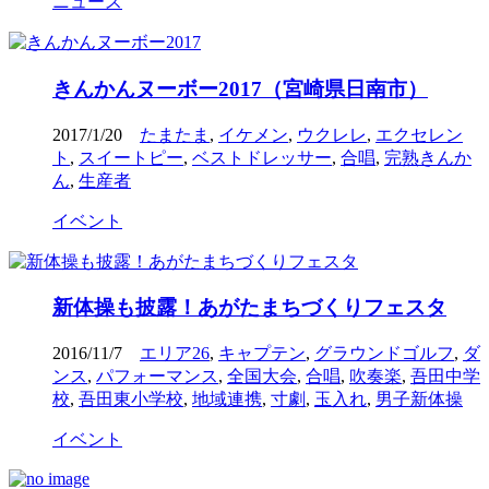
ニュース
きんかんヌーボー2017（宮崎県日南市）
2017/1/20
たまたま
,
イケメン
,
ウクレレ
,
エクセレン
ト
,
スイートピー
,
ベストドレッサー
,
合唱
,
完熟きんか
ん
,
生産者
イベント
新体操も披露！あがたまちづくりフェスタ
2016/11/7
エリア26
,
キャプテン
,
グラウンドゴルフ
,
ダ
ンス
,
パフォーマンス
,
全国大会
,
合唱
,
吹奏楽
,
吾田中学
校
,
吾田東小学校
,
地域連携
,
寸劇
,
玉入れ
,
男子新体操
イベント