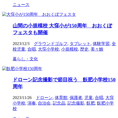
ニュース
山間の小規模校 大窪小が150周年 おおくぼ
フェスタも開催
2023/12/3
グラウンドゴルフ
,
タブレット
,
体験学習
,
全
校児童
,
合唱
,
大窪小学校
,
小規模校
,
歴史
,
美々鯵
暮らし・文化
ドローン記念撮影で節目祝う 飫肥小学校150
周年
2023/11/26
ドローン
,
体育館
,
保護者
,
児童
,
合唱
,
大窪
小学校
,
演奏
,
自治会
,
記念品
,
記念撮影
,
飫肥
,
飫肥小学
校