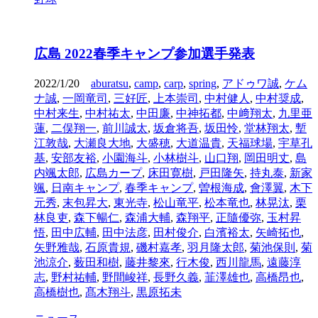
広島 2022春季キャンプ参加選手発表
2022/1/20
aburatsu
,
camp
,
carp
,
spring
,
アドゥワ誠
,
ケム
ナ誠
,
一岡竜司
,
三好匠
,
上本崇司
,
中村健人
,
中村奨成
,
中村来生
,
中村祐太
,
中田廉
,
中神拓都
,
中﨑翔太
,
九里亜
蓮
,
二俣翔一
,
前川誠太
,
坂倉将吾
,
坂田怜
,
堂林翔太
,
塹
江敦哉
,
大瀬良大地
,
大盛穂
,
大道温貴
,
天福球場
,
宇草孔
基
,
安部友裕
,
小園海斗
,
小林樹斗
,
山口翔
,
岡田明丈
,
島
内颯太郎
,
広島カープ
,
床田寛樹
,
戸田隆矢
,
持丸泰
,
新家
颯
,
日南キャンプ
,
春季キャンプ
,
曽根海成
,
會澤翼
,
木下
元秀
,
末包昇大
,
東光寺
,
松山竜平
,
松本竜也
,
林晃汰
,
栗
林良吏
,
森下暢仁
,
森浦大輔
,
森翔平
,
正隨優弥
,
玉村昇
悟
,
田中広輔
,
田中法彦
,
田村俊介
,
白濱裕太
,
矢崎拓也
,
矢野雅哉
,
石原貴規
,
磯村嘉孝
,
羽月隆太郎
,
菊池保則
,
菊
池涼介
,
薮田和樹
,
藤井黎來
,
行木俊
,
西川龍馬
,
遠藤淳
志
,
野村祐輔
,
野間峻祥
,
長野久義
,
韮澤雄也
,
高橋昂也
,
高橋樹也
,
髙木翔斗
,
黒原拓未