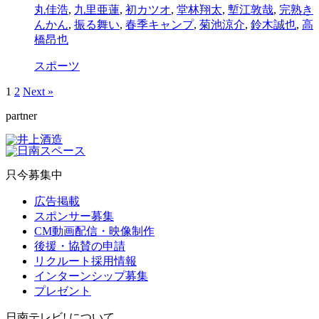
丸佳浩
,
九里亜蓮
,
初カツオ
,
堂林翔太
,
塹江敦哉
,
完熟き
んかん
,
振る舞い
,
春季キャンプ
,
菊池涼介
,
鈴木誠也
,
高
橋昂也
スポーツ
1
2
Next »
partner
只今募集中
広告掲載
スポンサー募集
CM動画配信・映像制作
後援・協賛の申請
リクルート採用情報
インターンシップ募集
プレゼント
日南テレビ! について