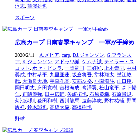
淳志
,
韮澤雄也
スポーツ
広島カープ 日南春季キャンプ 一軍が手締め
2020/2/11
A.メヒア
,
carp
,
DJ.ジョンソン
,
G.フランス
ア
,
K.ジョンソン
,
アドゥワ誠
,
ケムナ誠
,
テイラー・ス
コット
,
ホセ・ピレラ
,
一岡竜司
,
三好匠
,
上本崇司
,
中村
奨成
,
中村恭平
,
九里亜蓮
,
坂倉将吾
,
堂林翔太
,
塹江敦
哉
,
大瀬良大地
,
宇草孔基
,
安部友裕
,
小園海斗
,
山口翔
,
岡田明丈
,
床田寛樹
,
曽根海成
,
會澤翼
,
松山竜平
,
森下暢
仁
,
正隨優弥
,
田中広輔
,
矢崎拓也
,
石原慶幸
,
石原貴規
,
菊池保則
,
薮田和樹
,
西川龍馬
,
遠藤淳志
,
野村祐輔
,
野間
峻祥
,
鈴木誠也
,
高橋大樹
,
高橋樹也
野球