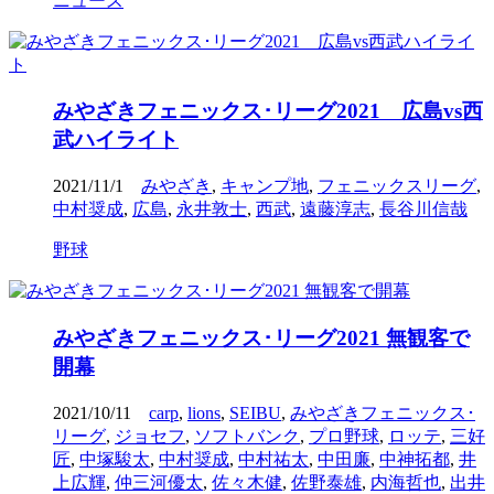
ニュース
みやざきフェニックス･リーグ2021 広島vs西
武ハイライト
2021/11/1
みやざき
,
キャンプ地
,
フェニックスリーグ
,
中村奨成
,
広島
,
永井敦士
,
西武
,
遠藤淳志
,
長谷川信哉
野球
みやざきフェニックス･リーグ2021 無観客で
開幕
2021/10/11
carp
,
lions
,
SEIBU
,
みやざきフェニックス･
リーグ
,
ジョセフ
,
ソフトバンク
,
プロ野球
,
ロッテ
,
三好
匠
,
中塚駿太
,
中村奨成
,
中村祐太
,
中田廉
,
中神拓都
,
井
上広輝
,
仲三河優太
,
佐々木健
,
佐野泰雄
,
内海哲也
,
出井