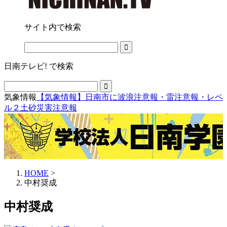
サイト内で検索
日南テレビ! で検索
気象情報
【気象情報】日南市に波浪注意報・雷注意報・レベ
ル２土砂災害注意報
HOME
>
中村奨成
中村奨成