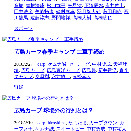
寛樹
,
曽根海成
,
松山竜平
,
林晃汰
,
正隨優弥
,
永井敦士
,
田中法彦
,
矢崎拓也
,
磯村嘉孝
,
羽月隆太郎
,
薮田和樹
,
西
川龍馬
,
遠藤淳志
,
野間峻祥
,
高橋大樹
,
高橋樹也
スポーツ
広島カープ春季キャンプ 二軍手締め
2018/2/27
carp
,
ケムナ誠
,
セ･リーグ
,
中村奨成
,
天福球
場
,
広島カープ
,
広島東洋カープ
,
広島県
,
新井貴浩
,
春季
キャンプ
,
桒原樹
,
永井敦士
,
赤松真人
野球
広島カープ 球場外の行列とは？
2018/2/10
carp
,
hiroshima
,
たまたま
,
カープタウン
,
カ
ープ女子
,
ケムナ誠
,
スイートピー
,
中村奨成
,
中村祐太
,