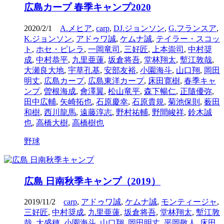
広島カープ 春季キャンプ2020
2020/2/1
A.メヒア
,
carp
,
DJ.ジョンソン
,
G.フランスア
,
K.ジョンソン
,
アドゥワ誠
,
ケムナ誠
,
テイラー・スコッ
ト
,
ホセ・ピレラ
,
一岡竜司
,
三好匠
,
上本崇司
,
中村奨
成
,
中村恭平
,
九里亜蓮
,
坂倉将吾
,
堂林翔太
,
塹江敦哉
,
大瀬良大地
,
宇草孔基
,
安部友裕
,
小園海斗
,
山口翔
,
岡田
明丈
,
広島カープ
,
広島東洋カープ
,
床田寛樹
,
春季キャ
ンプ
,
曽根海成
,
會澤翼
,
松山竜平
,
森下暢仁
,
正隨優弥
,
田中広輔
,
矢崎拓也
,
石原慶幸
,
石原貴規
,
菊池保則
,
薮田
和樹
,
西川龍馬
,
遠藤淳志
,
野村祐輔
,
野間峻祥
,
鈴木誠
也
,
高橋大樹
,
高橋樹也
野球
広島 日南秋季キャンプ（2019）
2019/11/2
carp
,
アドゥワ誠
,
ケムナ誠
,
モンティージャ
,
三好匠
,
中村奨成
,
九里亜蓮
,
坂倉将吾
,
堂林翔太
,
塹江敦
哉
,
大盛穂
,
小園海斗
,
山口翔
,
岡田明丈
,
平岡敬人
,
床田