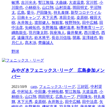
敏博
,
吉川光夫
,
塹江敦哉
,
大曲錬
,
大道温貴
,
宮川哲
,
小
川龍也
,
小林樹斗
,
山口翔
,
山村崇嘉
,
岡田明丈
,
平沼翔
太
,
広島
,
愛斗
,
戸田隆矢
,
持丸泰輝
,
新型コロナウイル
ス
,
日南キャンプ
,
木下元秀
,
本田圭佑
,
桒原樹
,
榎田大
樹
,
永井敦士
,
渡部健人
,
無観客
,
牧野翔矢
,
田中広輔
,
田
中法彦
,
矢崎拓也
,
矢野雅哉
,
磯村嘉孝
,
秋季教育リーグ
,
綱島龍生
,
羽月隆太郎
,
與座海人
,
藤井黎來
,
西川愛也
,
西
武
,
遠藤淳志
,
鈴木将平
,
長谷川信哉
,
開幕
,
韮澤雄也
,
駒
月仁人
,
髙木渉
,
齊藤誠人
野球
みやざきフェニックス･リーグ 広島参加メン
バー
2021/10/9
carp
,
フェニックス･リーグ
,
三好匠
,
中村奨
成
,
中村祐太
,
中田廉
,
中神拓都
,
塹江敦哉
,
大道温貴
,
小
林樹斗
,
山口翔
,
岡田明丈
,
広島カープ
,
戸田隆矢
,
持丸泰
輝
,
木下元秀
,
桒原樹
,
永井敦士
,
田中広輔
,
田中法彦
,
矢
崎拓也
,
矢野雅哉
,
磯村嘉孝
,
羽月隆太郎
,
藤井黎來
,
遠藤