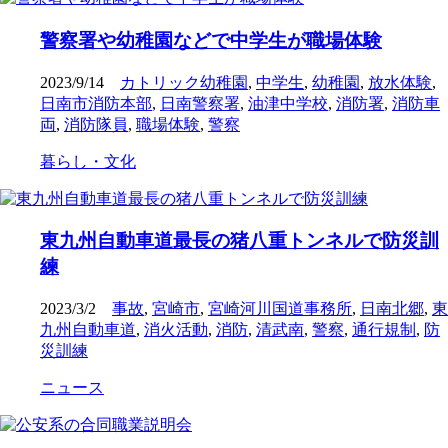
警察署や幼稚園などで中学生が職場体験
2023/9/14
カトリック幼稚園
,
中学生
,
幼稚園
,
放水体験
,
日南市消防本部
,
日南警察署
,
油津中学校
,
消防署
,
消防車
両
,
消防隊員
,
職場体験
,
警察
暮らし・文化
東九州自動車道最長の猪八重トンネルで防災訓
練
2023/3/2
事故
,
宮崎市
,
宮崎河川国道事務所
,
日南北郷
,
東
九州自動車道
,
消火活動
,
消防
,
清武南
,
警察
,
通行規制
,
防
災訓練
ニュース