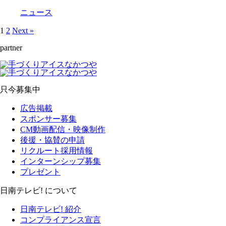
ニュース
1
2
Next »
partner
只今募集中
広告掲載
スポンサー募集
CM動画配信・映像制作
後援・協賛の申請
リクルート採用情報
インターンシップ募集
プレゼント
日南テレビ! について
日南テレビ! 紹介
コンプライアンス宣言