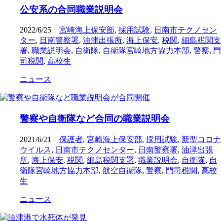
公安系の合同職業説明会
2022/6/25
宮崎海上保安部
,
採用試験
,
日南市テクノセン
ター
,
日南警察署
,
油津出張所
,
海上保安
,
税関
,
細島税関支
署
,
職業説明会
,
自衛隊
,
自衛隊宮崎地方協力本部
,
警察
,
門
司税関
,
高校生
ニュース
警察や自衛隊など合同の職業説明会
2021/6/21
保護者
,
宮崎海上保安部
,
採用試験
,
新型コロナ
ウイルス
,
日南市テクノセンター
,
日南警察署
,
油津出張
所
,
海上保安
,
税関
,
細島税関支署
,
職業説明会
,
自衛隊
,
自
衛隊宮崎地方協力本部
,
航空自衛隊
,
警察
,
門司税関
,
高校
生
ニュース