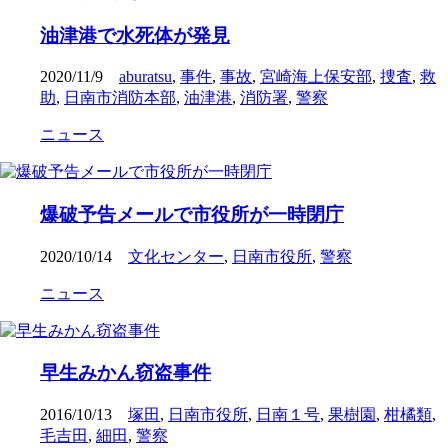
油津港で水死体が発見
2020/11/9
aburatsu
,
事件
,
事故
,
宮崎海上保安部
,
捜査
,
救
助
,
日南市消防本部
,
油津港
,
消防署
,
警察
ニュース
爆破予告メールで市役所が一時閉庁
2020/10/14
文化センター
,
日南市役所
,
警察
ニュース
早生みかん窃盗事件
2016/10/13
塚田
,
日南市役所
,
日南１号
,
果樹園
,
柑橘類
,
毛吉田
,
細田
,
警察