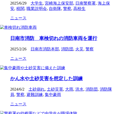
2025/6/29
大学生
,
宮崎海上保安部
,
日南警察署
,
海上保
安
,
税関
,
職業説明会
,
自衛隊
,
警察
,
高校生
ニュース
日南市消防 車検切れの消防車両を運行
2025/2/26
日南市消防本部
,
消防団
,
火災
,
警察
ニュース
かん水や土砂災害を想定した訓練
2024/6/2
土砂崩れ
,
土砂災害
,
大雨
,
洪水
,
消防団
,
消防隊
員
,
警察
,
避難訓練
,
集中豪雨
ニュース