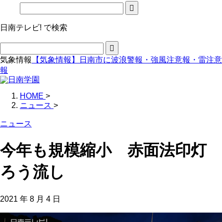
日南テレビ! で検索
気象情報
【気象情報】日南市に波浪警報・強風注意報・雷注意
報
HOME
>
ニュース
>
ニュース
今年も規模縮小 赤面法印灯
ろう流し
2021 年 8 月 4 日