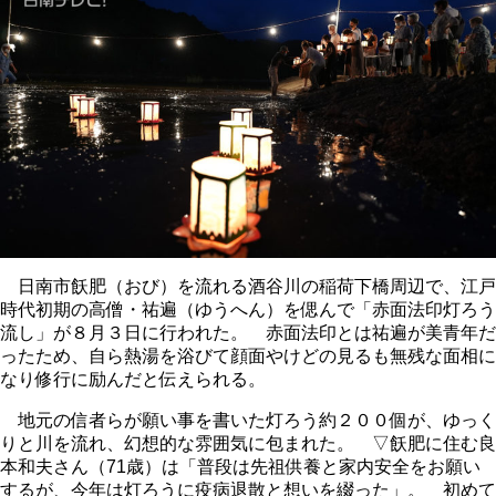
日南市飫肥（おび）を流れる酒谷川の稲荷下橋周辺で、江戸
時代初期の高僧・祐遍（ゆうへん）を偲んで「赤面法印灯ろう
流し」が８月３日に行われた。 赤面法印とは祐遍が美青年だ
ったため、自ら熱湯を浴びて顔面やけどの見るも無残な面相に
なり修行に励んだと伝えられる。
地元の信者らが願い事を書いた灯ろう約２００個が、ゆっく
りと川を流れ、幻想的な雰囲気に包まれた。 ▽飫肥に住む良
本和夫さん（71歳）は「普段は先祖供養と家内安全をお願い
するが、今年は灯ろうに疫病退散と想いを綴った」。 初めて