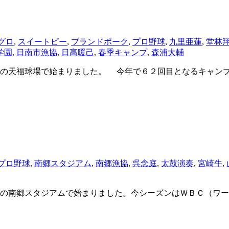
グロ
,
スイートピー
,
ブランドポーク
,
プロ野球
,
九里亜蓮
,
堂林
学園
,
日南市漁協
,
日髙暖己
,
春季キャンプ
,
森浦大輔
の天福球場で始まりました。 今年で６２回目となるキャンプ
プロ野球
,
南郷スタジアム
,
南郷漁協
,
呉念庭
,
太鼓演奏
,
宮崎牛
,
の南郷スタジアムで始まりました。今シーズンはＷＢＣ（ワー