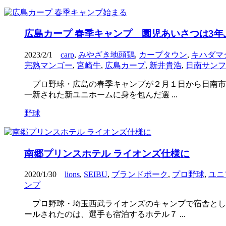
広島カープ 春季キャンプ 園児あいさつは3年
2023/2/1
carp
,
みやざき地頭鶏
,
カープタウン
,
キハダマ
完熟マンゴー
,
宮崎牛
,
広島カープ
,
新井貴浩
,
日南サンフ
プロ野球・広島の春季キャンプが２月１日から日南市
一新された新ユニホームに身を包んだ選 ...
野球
南郷プリンスホテル ライオンズ仕様に
2020/1/30
lions
,
SEIBU
,
ブランドポーク
,
プロ野球
,
ユニ
ンプ
プロ野球・埼玉西武ライオンズのキャンプで宿舎とし
ールされたのは、選手も宿泊するホテル７ ...