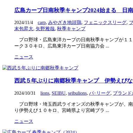
広島カープ日南秋季キャンプ2024始まる 日
2024/11/4
carp
,
みやざき地頭鶏
,
フェニックスリーグ
,
末包昇大
,
矢野雅哉
,
秋季キャンプ
プロ野球・広島東洋カープの日南秋季キャンプが１１
ーク３０キロ、広島東洋カープ日南協力会 ...
ニュース
西武５年ぶりに南郷秋季キャンプ 伊勢えびな
2024/10/31
lions
,
SEIBU
,
seibulions
,
パ･リーグ
,
ブランド
プロ野球・埼玉西武ライオンズの秋季キャンプが、南
り伊勢えび１０キロ、宮崎県より宮崎ブラ ...
ニュース