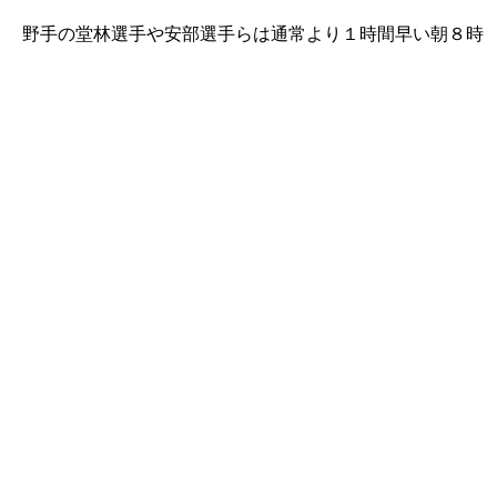
 野手の堂林選手や安部選手らは通常より１時間早い朝８時