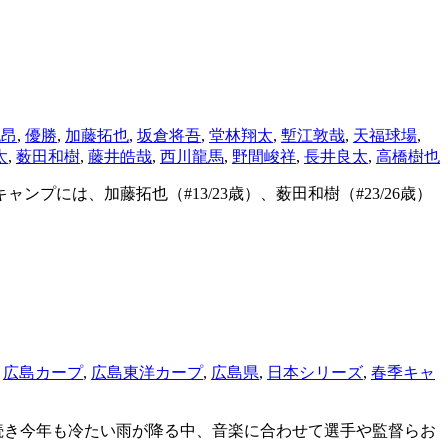
流昂
,
優勝
,
加藤拓也
,
坂倉将吾
,
堂林翔太
,
塹江敦哉
,
天福球場
,
太
,
薮田和樹
,
藤井皓哉
,
西川龍馬
,
野間峻祥
,
長井良太
,
高橋樹也
には、加藤拓也（#13/23歳）、薮田和樹（#23/26歳）
,
広島カープ
,
広島東洋カープ
,
広島県
,
日本シリーズ
,
春季キャ
き今年も冷たい雨が降る中、音楽に合わせて選手や監督らお