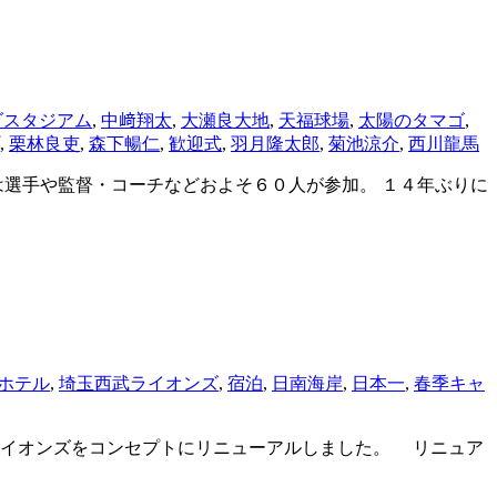
ダスタジアム
,
中﨑翔太
,
大瀬良大地
,
天福球場
,
太陽のタマゴ
,
,
栗林良吏
,
森下暢仁
,
歓迎式
,
羽月隆太郎
,
菊池涼介
,
西川龍馬
選手や監督・コーチなどおよそ６０人が参加。 １４年ぶりに
ホテル
,
埼玉西武ライオンズ
,
宿泊
,
日南海岸
,
日本一
,
春季キャ
イオンズをコンセプトにリニューアルしました。 リニュア