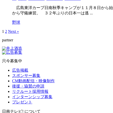
広島東洋カープ日南秋季キャンプが１１月８日から始
から守備練習。 ３２年ぶりの日本一は逃 ...
野球
1
2
Next »
partner
只今募集中
広告掲載
スポンサー募集
CM動画配信・映像制作
後援・協賛の申請
リクルート採用情報
インターンシップ募集
プレゼント
日南テレビ! について