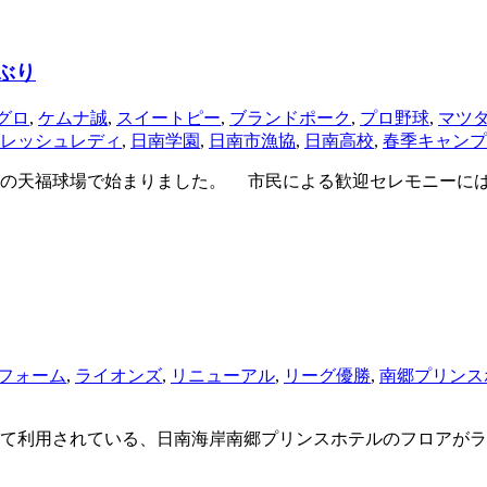
ぶり
グロ
,
ケムナ誠
,
スイートピー
,
ブランドポーク
,
プロ野球
,
マツ
レッシュレディ
,
日南学園
,
日南市漁協
,
日南高校
,
春季キャンプ
の天福球場で始まりました。 市民による歓迎セレモニーには
フォーム
,
ライオンズ
,
リニューアル
,
リーグ優勝
,
南郷プリンス
て利用されている、日南海岸南郷プリンスホテルのフロアがラ