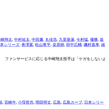
中崎翔太
,
中村祐太
,
中田廉
,
丸佳浩
,
九里亜蓮
,
今村猛
,
優勝
,
坂
本シリーズ
,
會澤翼
,
松山竜平
,
桒原樹
,
田中広輔
,
磯村嘉孝
,
緒
 ファンサービスに応じる中崎翔太投手は「ケガをしないよ
裕
,
宮崎牛
,
小窪哲也
,
岡田明丈
,
広島
,
広島カープ
,
日本シリー