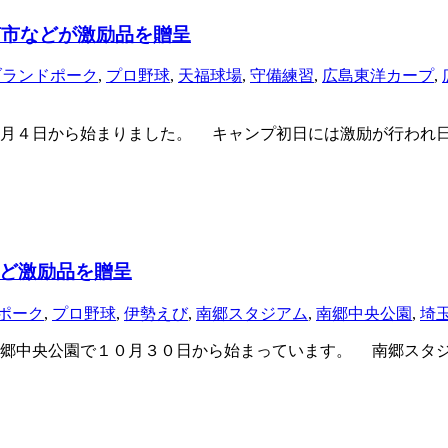
南市などが激励品を贈呈
ブランドポーク
,
プロ野球
,
天福球場
,
守備練習
,
広島東洋カープ
,
月４日から始まりました。 キャンプ初日には激励が行われ日
ど激励品を贈呈
ポーク
,
プロ野球
,
伊勢えび
,
南郷スタジアム
,
南郷中央公園
,
埼
郷中央公園で１０月３０日から始まっています。 南郷スタジ