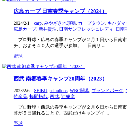
広島カープ 日南春季キャンプ（2024）
2024/2/1
carp
,
みやざき地頭鶏
,
カープタウン
,
キハダマ
広島カープ
,
新井貴浩
,
日南サンフレッシュレディ
,
日南
プロ野球・広島の春季キャンプが２月１日から日南市
チ、およそ４０人の選手が参加。 日南サ ...
野球
西武 南郷春季キャンプ20周年（2023）
2023/2/6
SEIBU
,
seibulions
,
WBC開幕
,
ブランドポーク
,
特産品
,
蛭間拓哉
,
西武
,
辻発彦
プロ野球・西武の春季キャンプが２月６日から日南市
幕が５日遅れることで、西武だけキャンプイ ...
野球