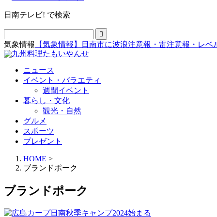
日南テレビ! で検索
気象情報
【気象情報】日南市に波浪注意報・雷注意報・レベ
ニュース
イベント・バラエティ
週間イベント
暮らし・文化
観光・自然
グルメ
スポーツ
プレゼント
HOME
>
ブランドポーク
ブランドポーク