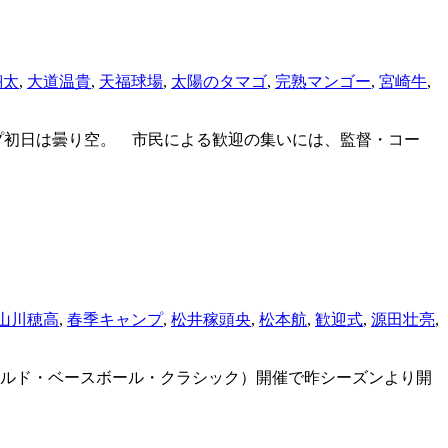
翔太
,
大道温貴
,
天福球場
,
太陽のタマゴ
,
完熟マンゴー
,
宮崎牛
,
初日は曇り空。 市民による歓迎の集いには、監督・コー
山川穂高
,
春季キャンプ
,
松井稼頭央
,
松本航
,
歓迎式
,
源田壮亮
,
ルド・ベースボール・クラシック）開催で昨シーズンより開