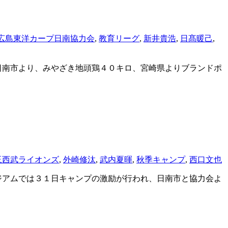
広島東洋カープ日南協力会
,
教育リーグ
,
新井貴浩
,
日髙暖己
,
南市より、みやざき地頭鶏４０キロ、宮崎県よりブランドポ
玉西武ライオンズ
,
外崎修汰
,
武内夏暉
,
秋季キャンプ
,
西口文也
アムでは３１日キャンプの激励が行われ、日南市と協力会よ