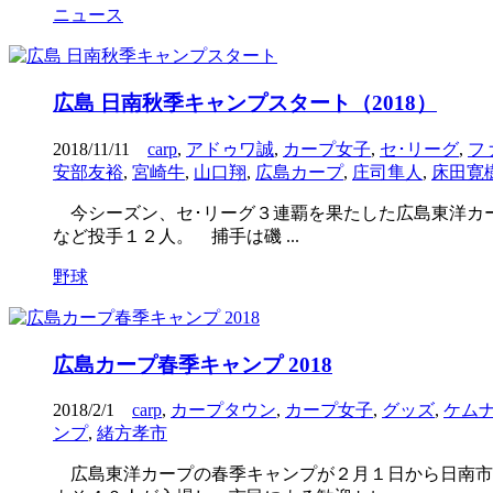
ニュース
広島 日南秋季キャンプスタート（2018）
2018/11/11
carp
,
アドゥワ誠
,
カープ女子
,
セ･リーグ
,
フ
安部友裕
,
宮崎牛
,
山口翔
,
広島カープ
,
庄司隼人
,
床田寛
今シーズン、セ･リーグ３連覇を果たした広島東洋カープ
など投手１２人。 捕手は磯 ...
野球
広島カープ春季キャンプ 2018
2018/2/1
carp
,
カープタウン
,
カープ女子
,
グッズ
,
ケム
ンプ
,
緒方孝市
広島東洋カープの春季キャンプが２月１日から日南市