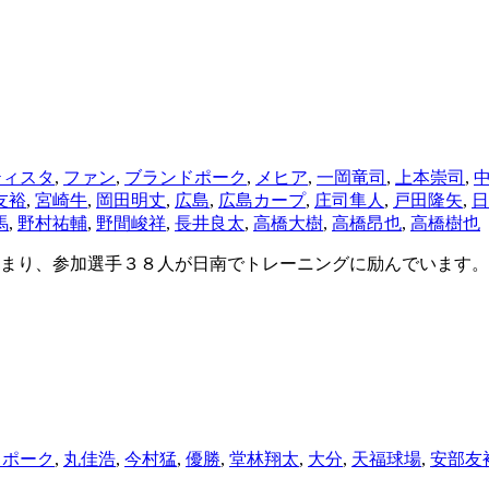
ティスタ
,
ファン
,
ブランドポーク
,
メヒア
,
一岡竜司
,
上本崇司
,
友裕
,
宮崎牛
,
岡田明丈
,
広島
,
広島カープ
,
庄司隼人
,
戸田隆矢
,
日
馬
,
野村祐輔
,
野間峻祥
,
長井良太
,
高橋大樹
,
高橋昂也
,
高橋樹也
まり、参加選手３８人が日南でトレーニングに励んでいます。
ドポーク
,
丸佳浩
,
今村猛
,
優勝
,
堂林翔太
,
大分
,
天福球場
,
安部友