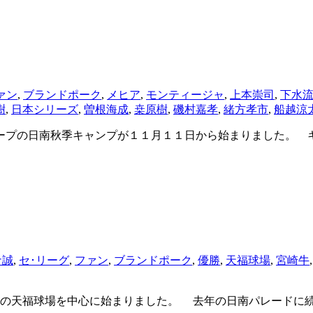
ァン
,
ブランドポーク
,
メヒア
,
モンティージャ
,
上本崇司
,
下水
樹
,
日本シリーズ
,
曽根海成
,
桒原樹
,
磯村嘉孝
,
緒方孝市
,
船越涼
の日南秋季キャンプが１１月１１日から始まりました。 キャンプ
ナ誠
,
セ･リーグ
,
ファン
,
ブランドポーク
,
優勝
,
天福球場
,
宮崎牛
の天福球場を中心に始まりました。 去年の日南パレードに続