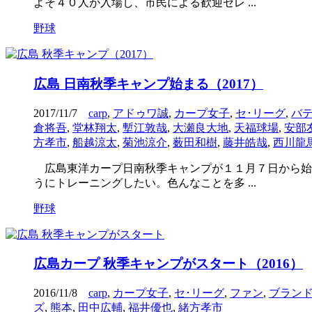
よそ４０人が入場し、市民による歓迎セレ ...
野球
広島 日南秋季キャンプ始まる（2017）
2017/11/7
carp
,
アドゥワ誠
,
カープ女子
,
セ･リーグ
,
バ
倉将吾
,
堂林翔太
,
塹江敦哉
,
大瀬良大地
,
天福球場
,
安部
方孝市
,
船越涼太
,
菊池涼介
,
薮田和樹
,
藤井皓哉
,
西川龍
広島東洋カープ日南秋季キャンプが１１月７日から始
うにトレーニングしたい。色んなことを多 ...
野球
広島カープ 秋季キャンプがスタート（2016）
2016/11/8
carp
,
カープ女子
,
セ･リーグ
,
ファン
,
ブラン
ズ
,
熊本
,
田中広輔
,
福井優也
,
緒方孝市