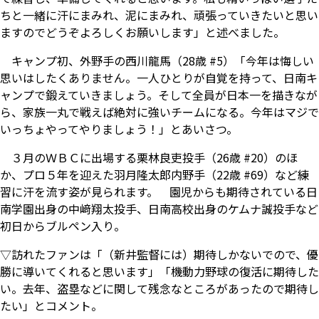
ちと一緒に汗にまみれ、泥にまみれ、頑張っていきたいと思い
ますのでどうぞよろしくお願いします」と述べました。
キャンプ初、外野手の西川龍馬（28歳 #5）「今年は悔しい
思いはしたくありません。一人ひとりが自覚を持って、日南キ
ャンプで鍛えていきましょう。そして全員が日本一を描きなが
ら、家族一丸で戦えば絶対に強いチームになる。今年はマジで
いっちょやってやりましょう！」とあいさつ。
３月のＷＢＣに出場する栗林良吏投手（26歳 #20）のほ
か、プロ５年を迎えた羽月隆太郎内野手（22歳 #69）など練
習に汗を流す姿が見られます。 園児からも期待されている日
南学園出身の中﨑翔太投手、日南高校出身のケムナ誠投手など
初日からブルペン入り。
▽訪れたファンは「（新井監督には）期待しかないでので、優
勝に導いてくれると思います」「機動力野球の復活に期待した
い。去年、盗塁などに関して残念なところがあったので期待し
たい」とコメント。