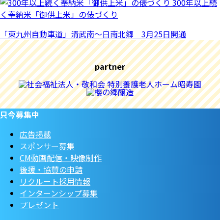
300年以上続
く奉納米「御供上米」の俵づくり
「東九州自動車道」清武南～日南北郷 3月25日開通
partner
只今募集中
広告掲載
スポンサー募集
CM動画配信・映像制作
後援・協賛の申請
リクルート採用情報
インターンシップ募集
プレゼント