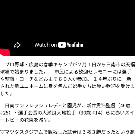
プロ野球・広島の春季キャンプが２月１日から日南市の天福
球場で始まりました。 市民による歓迎セレモニーには選手
や監督・コーチなどおよそ６０人が参加。 １４年ぶりに一新
された新ユニホームに身を包んだ選手たちは厚い歓迎を受けま
した。
日南サンフレッシュレディと園児が、新井貴浩監督（46歳
#25）・選手会長の大瀬良大地投手（30歳 #14）らに赤いスイ
ートピーの花束を贈呈。
▽マツダスタジアムで観戦した試合は３戦３勝だったという髙