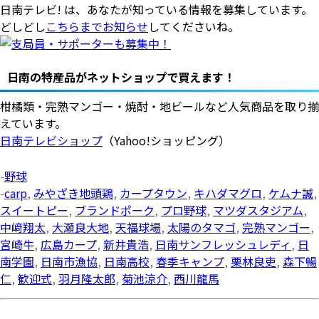
日南テレビ! は、あなたが知っている情報を募集しています。
どしどし
こちらまでお知らせ
してくださいね。
日南の特産品がネットショップで買えます！
柑橘類・完熟マンゴー・焼酎・地ビールなど人気商品を取り揃
えています。
日南テレビショップ
（Yahoo!ショッピング）
-
野球
-
carp
,
みやざき地頭鶏
,
カープタウン
,
キハダマグロ
,
ケムナ誠
,
スイートピー
,
ブランドポーク
,
プロ野球
,
マツダスタジアム
,
中﨑翔太
,
大瀬良大地
,
天福球場
,
太陽のタマゴ
,
完熟マンゴー
,
宮崎牛
,
広島カープ
,
新井貴浩
,
日南サンフレッシュレディ
,
日
南学園
,
日南市漁協
,
日南高校
,
春季キャンプ
,
栗林良吏
,
森下暢
仁
,
歓迎式
,
羽月隆太郎
,
菊池涼介
,
西川龍馬