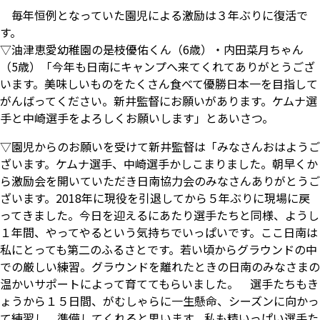
毎年恒例となっていた園児による激励は３年ぶりに復活で
す。
▽油津恵愛幼稚園の是枝優佑くん（6歳）・内田菜月ちゃん
（5歳）「今年も日南にキャンプへ来てくれてありがとうござ
います。美味しいものをたくさん食べて優勝日本一を目指して
がんばってください。新井監督にお願いがあります。ケムナ選
手と中崎選手をよろしくお願いします」とあいさつ。
▽園児からのお願いを受けて新井監督は「みなさんおはようご
ざいます。ケムナ選手、中崎選手かしこまりました。朝早くか
ら激励会を開いていただき日南協力会のみなさんありがとうご
ざいます。2018年に現役を引退してから５年ぶりに現場に戻
ってきました。今日を迎えるにあたり選手たちと同様、ようし
１年間、やってやるという気持ちでいっぱいです。ここ日南は
私にとっても第二のふるさとです。若い頃からグラウンドの中
での厳しい練習。グラウンドを離れたときの日南のみなさまの
温かいサポートによって育ててもらいました。 選手たちもき
ょうから１５日間、がむしゃらに一生懸命、シーズンに向かっ
て練習し、準備してくれると思います。私も精いっぱい選手た