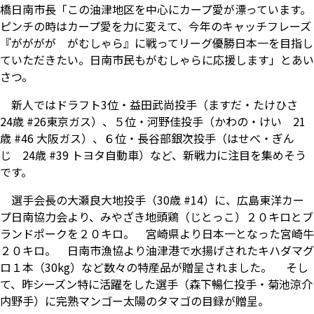
橋日南市長「この油津地区を中心にカープ愛が漂っています。
ピンチの時はカープ愛を力に変えて、今年のキャッチフレーズ
『がががが がむしゃら』に戦ってリーグ優勝日本一を目指し
ていただきたい。日南市民もがむしゃらに応援します」とあい
さつ。
新人ではドラフト3位・益田武尚投手（ますだ・たけひさ
24歳 #26東京ガス）、５位・河野佳投手（かわの・けい 21
歳 #46 大阪ガス）、６位・長谷部銀次投手（はせべ・ぎん
じ 24歳 #39 トヨタ自動車）など、新戦力に注目を集めそう
です。
選手会長の大瀬良大地投手（30歳 #14）に、広島東洋カー
プ日南協力会より、みやざき地頭鶏（じとっこ）２０キロとブ
ランドポークを２０キロ。 宮崎県より日本一となった宮崎牛
２０キロ。 日南市漁協より油津港で水揚げされたキハダマグ
ロ１本（30kg）など数々の特産品が贈呈されました。 そし
て、昨シーズン特に活躍をした選手（森下暢仁投手・菊池涼介
内野手）に完熟マンゴー太陽のタマゴの目録が贈呈。