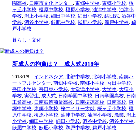
園高校
,
日南市文化センター
,
東郷中学校
,
東郷小学校
,
桜
ヶ丘小学校
,
榎原中学校
,
榎原小学校
,
油津中学校
,
油津小
学校
,
潟上小学校
,
細田中学校
,
細田小学校
,
結団式
,
酒谷中
学校
,
酒谷小学校
,
飫肥中学校
,
飫肥小学校
,
鵜戸中学校
,
鵜
戸小学校
暮らし・文化
新成人の抱負は？ 成人式2018年
2018/1/8
インドネシア
,
北郷中学校
,
北郷小学校
,
南郷ハ
ートフルセンター
,
南郷中学校
,
南郷小学校
,
吾田中学校
,
吾田小学校
,
吾田東小学校
,
大堂津小学校
,
大学生
,
大窪小
学校
,
実習生
,
成人式
,
日南学園中学校
,
日南学園高校
,
日南
工業高校
,
日南振徳商業高校
,
日南振徳高校
,
日南高校
,
東
郷中学校
,
東郷小学校
,
桜エイサー太鼓
,
桜ヶ丘小学校
,
榎
原中学校
,
榎原小学校
,
油津中学校
,
油津小学校
,
漁業
,
潟上
小学校
,
細田中学校
,
細田小学校
,
酒谷中学校
,
酒谷小学校
,
飫肥中学校
,
飫肥小学校
,
鵜戸中学校
,
鵜戸小学校