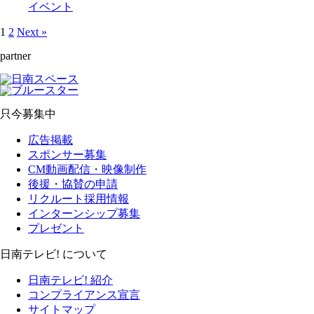
イベント
1
2
Next »
partner
只今募集中
広告掲載
スポンサー募集
CM動画配信・映像制作
後援・協賛の申請
リクルート採用情報
インターンシップ募集
プレゼント
日南テレビ! について
日南テレビ! 紹介
コンプライアンス宣言
サイトマップ