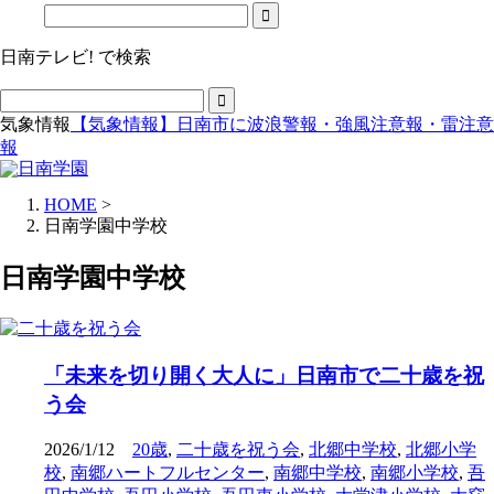
日南テレビ! で検索
気象情報
【気象情報】日南市に波浪警報・強風注意報・雷注意
報
HOME
>
日南学園中学校
日南学園中学校
「未来を切り開く大人に」日南市で二十歳を祝
う会
2026/1/12
20歳
,
二十歳を祝う会
,
北郷中学校
,
北郷小学
校
,
南郷ハートフルセンター
,
南郷中学校
,
南郷小学校
,
吾