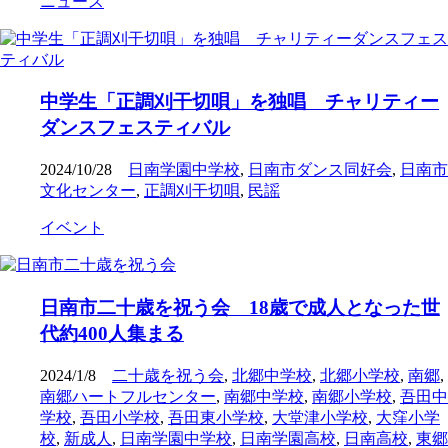
ニュース
中学生「正調刈干切唄」を独唱 チャリティー
ダンスフェスティバル
2024/10/28
日南学園中学校
,
日南市ダンス同好会
,
日南市
文化センター
,
正調刈干切唄
,
民謡
イベント
日南市二十歳を祝う会 18歳で成人となった世
代約400人集まる
2024/1/8
二十歳を祝う会
,
北郷中学校
,
北郷小学校
,
南郷
,
南郷ハートフルセンター
,
南郷中学校
,
南郷小学校
,
吾田中
学校
,
吾田小学校
,
吾田東小学校
,
大堂津小学校
,
大窪小学
校
,
新成人
,
日南学園中学校
,
日南学園高校
,
日南高校
,
東郷