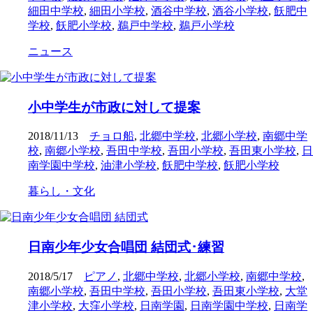
細田中学校
,
細田小学校
,
酒谷中学校
,
酒谷小学校
,
飫肥中
学校
,
飫肥小学校
,
鵜戸中学校
,
鵜戸小学校
ニュース
小中学生が市政に対して提案
2018/11/13
チョロ船
,
北郷中学校
,
北郷小学校
,
南郷中学
校
,
南郷小学校
,
吾田中学校
,
吾田小学校
,
吾田東小学校
,
日
南学園中学校
,
油津小学校
,
飫肥中学校
,
飫肥小学校
暮らし・文化
日南少年少女合唱団 結団式･練習
2018/5/17
ピアノ
,
北郷中学校
,
北郷小学校
,
南郷中学校
,
南郷小学校
,
吾田中学校
,
吾田小学校
,
吾田東小学校
,
大堂
津小学校
,
大窪小学校
,
日南学園
,
日南学園中学校
,
日南学