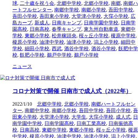
球
,
二十歳を祝う会
,
北郷中学校
,
北郷小学校
,
南郷
,
南郷ハ
ートフルセンター
,
南郷中学校
,
南郷小学校
,
吾田中学校
,
吾田小学校
,
吾田東小学校
,
大堂津小学校
,
大窪小学校
,
広
島カープ
,
新成人
,
日南キャンプ
,
日南学園中学校
,
日南学
園高校
,
日南高校
,
春季キャンプ
,
東九州自動車道
,
東郷中
学校
,
東郷小学校
,
松井稼頭央
,
桜ヶ丘小学校
,
榎原中学校
,
榎原小学校
,
油津中学校
,
油津小学校
,
潟上小学校
,
細田中
学校
,
細田小学校
,
西武
,
酒谷中学校
,
酒谷小学校
,
飫肥中学
校
,
飫肥小学校
,
鵜戸中学校
,
鵜戸小学校
ニュース
コロナ対策で開催 日南市で成人式（2022年）
2022/1/10
北郷中学校
,
北郷小学校
,
南郷ハートフルセン
ター
,
南郷中学校
,
南郷小学校
,
吾田中学校
,
吾田小学校
,
吾
田東小学校
,
大堂津小学校
,
大学生
,
大窪小学校
,
成人式
,
日
南学園中学校
,
日南学園高校
,
日南工業高校
,
日南振徳高
校
,
日南高校
,
東郷中学校
,
東郷小学校
,
桜ヶ丘小学校
,
榎原
中学校
,
榎原小学校
,
油津中学校
,
油津小学校
,
潟上小学校
,