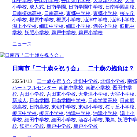
田中学校
,
吾田小学校
,
吾田東小学校
,
大堂津小学校
,
大窪
小学校
,
成人式
,
日南学園
,
日南学園中学校
,
日南学園高校
,
日南振徳高校
,
日南高校
,
東郷中学校
,
東郷小学校
,
桜ヶ丘
小学校
,
榎原中学校
,
榎原小学校
,
油津中学校
,
油津小学校
,
潟上小学校
,
細田中学校
,
細田小学校
,
酒谷小学校
,
飫肥中
学校
,
飫肥小学校
,
鵜戸中学校
,
鵜戸小学校
ニュース
日南市「二十歳を祝う会」 二十歳の抱負は？
2025/1/13
二十歳を祝う会
,
北郷中学校
,
北郷小学校
,
南郷
ハートフルセンター
,
南郷中学校
,
南郷小学校
,
吾田中学
校
,
吾田小学校
,
吾田東小学校
,
大堂津小学校
,
大窪小学校
,
新成人
,
日南学園
,
日南学園中学校
,
日南学園高校
,
日南振
徳高校
,
日南高校
,
東郷中学校
,
東郷小学校
,
桜ヶ丘小学校
,
榎原中学校
,
榎原小学校
,
油津中学校
,
油津小学校
,
潟上小
学校
,
細田中学校
,
細田小学校
,
酒谷小学校
,
飛鳥
,
飫肥中学
校
,
飫肥小学校
,
鵜戸中学校
,
鵜戸小学校