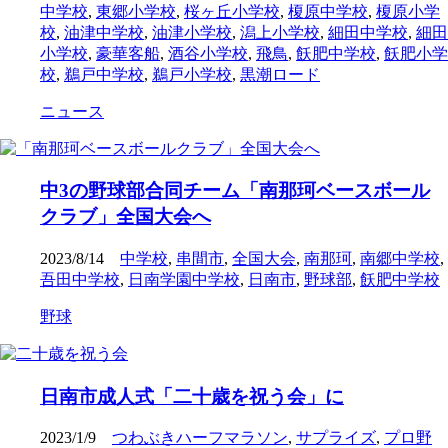
中学校
,
東郷小学校
,
桜ヶ丘小学校
,
榎原中学校
,
榎原小学
校
,
油津中学校
,
油津小学校
,
潟上小学校
,
細田中学校
,
細田
小学校
,
豪華客船
,
酒谷小学校
,
飛鳥
,
飫肥中学校
,
飫肥小学
校
,
鵜戸中学校
,
鵜戸小学校
,
黒潮ロード
ニュース
中3の野球部合同チーム「南那珂ベースボール
クラブ」全国大会へ
2023/8/14
中学校
,
串間市
,
全国大会
,
南那珂
,
南郷中学校
,
吾田中学校
,
日南学園中学校
,
日南市
,
野球部
,
飫肥中学校
野球
日南市成人式「二十歳を祝う会」に
2023/1/9
つわぶきハーフマラソン
,
サプライズ
,
プロ野