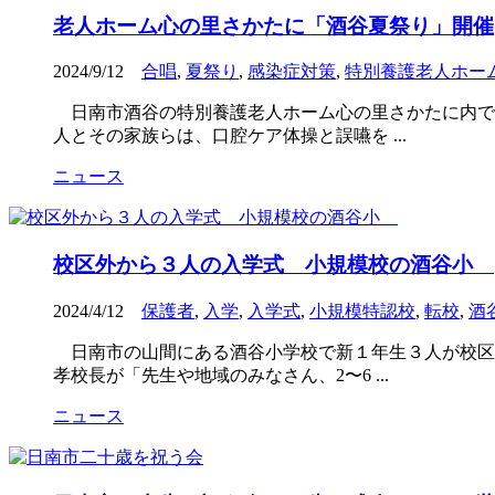
老人ホーム心の里さかたに「酒谷夏祭り」開催
2024/9/12
合唱
,
夏祭り
,
感染症対策
,
特別養護老人ホー
日南市酒谷の特別養護老人ホーム心の里さかたに内で
人とその家族らは、口腔ケア体操と誤嚥を ...
ニュース
校区外から３人の入学式 小規模校の酒谷小
2024/4/12
保護者
,
入学
,
入学式
,
小規模特認校
,
転校
,
酒
日南市の山間にある酒谷小学校で新１年生３人が校区
孝校長が「先生や地域のみなさん、2〜6 ...
ニュース