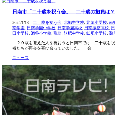
日南市「二十歳を祝う会」 二十歳の抱負は？
2025/1/13
二十歳を祝う会
,
北郷中学校
,
北郷小学校
,
南
南学園
,
日南学園中学校
,
日南学園高校
,
日南振徳高校
,
日
田小学校
,
酒谷小学校
,
飛鳥
,
飫肥中学校
,
飫肥小学校
,
鵜
２０歳を迎えた人を祝おうと日南市では「二十歳を祝
者たちが再会を喜び合っていました。 会 ...
ニュース