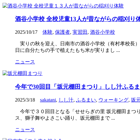
酒谷小学校 全校児童13人が昔ながらの稲刈り
2025/10/17
体験
,
保護者
,
実習田
,
酒谷小学校
実りの秋を迎え、日南市の酒谷小学校（有村孝校長）
日に自分たちの手で植えたもち米が実りまし ...
ニュース
今年で30回目「坂元棚田まつり」しし汁ふる
2025/3/18
sakatani
,
しし汁
,
ふるまい
,
ウォーキング
,
坂
今年で３０回目となる「せせらぎの里 坂元棚田まつ
ス、獅子舞やよさこい踊り、坂元棚田まで ...
ニュース