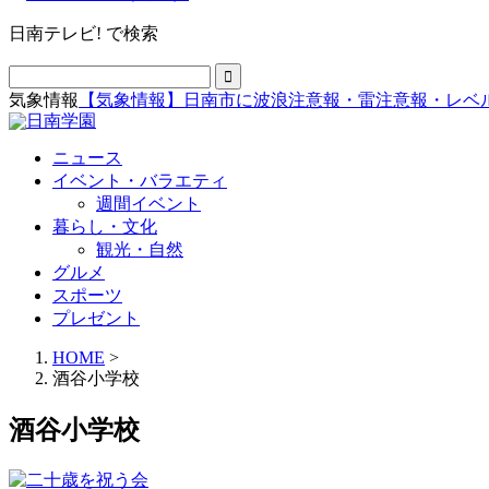
日南テレビ! で検索
気象情報
【気象情報】日南市に波浪注意報・雷注意報・レベ
ニュース
イベント・バラエティ
週間イベント
暮らし・文化
観光・自然
グルメ
スポーツ
プレゼント
HOME
>
酒谷小学校
酒谷小学校