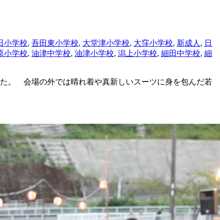
田小学校
,
吾田東小学校
,
大堂津小学校
,
大窪小学校
,
新成人
,
日
原小学校
,
油津中学校
,
油津小学校
,
潟上小学校
,
細田中学校
,
細
た。 会場の外では晴れ着や真新しいスーツに身を包んだ若