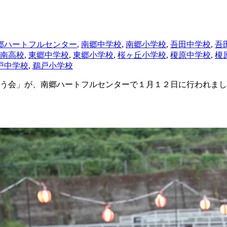
郷ハートフルセンター
,
南郷中学校
,
南郷小学校
,
吾田中学校
,
吾
南高校
,
東郷中学校
,
東郷小学校
,
桜ヶ丘小学校
,
榎原中学校
,
榎
戸中学校
,
鵜戸小学校
う会」が、南郷ハートフルセンターで１月１２日に行われまし