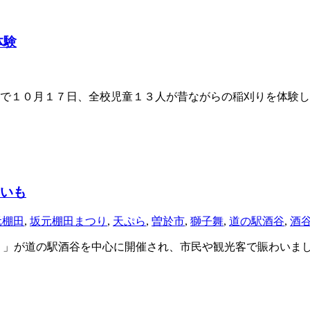
体験
で１０月１７日、全校児童１３人が昔ながらの稲刈りを体験し
まいも
元棚田
,
坂元棚田まつり
,
天ぷら
,
曽於市
,
獅子舞
,
道の駅酒谷
,
酒
り」が道の駅酒谷を中心に開催され、市民や観光客で賑わいま