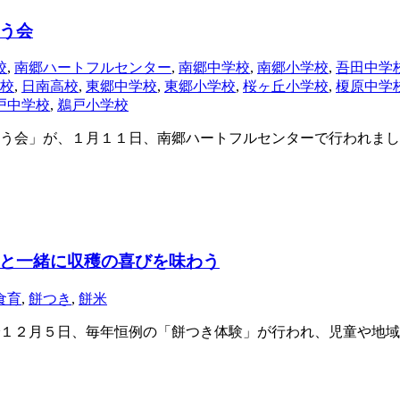
う会
校
,
南郷ハートフルセンター
,
南郷中学校
,
南郷小学校
,
吾田中学
校
,
日南高校
,
東郷中学校
,
東郷小学校
,
桜ヶ丘小学校
,
榎原中学
戸中学校
,
鵜戸小学校
う会」が、１月１１日、南郷ハートフルセンターで行われまし
と一緒に収穫の喜びを味わう
食育
,
餅つき
,
餅米
で１２月５日、毎年恒例の「餅つき体験」が行われ、児童や地