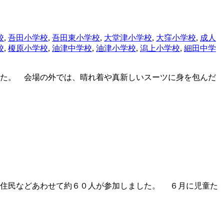
校
,
吾田小学校
,
吾田東小学校
,
大堂津小学校
,
大窪小学校
,
成人
校
,
榎原小学校
,
油津中学校
,
油津小学校
,
潟上小学校
,
細田中学
た。 会場の外では、晴れ着や真新しいスーツに身を包んだ
域住民などあわせて約６０人が参加しました。 ６月に児童た