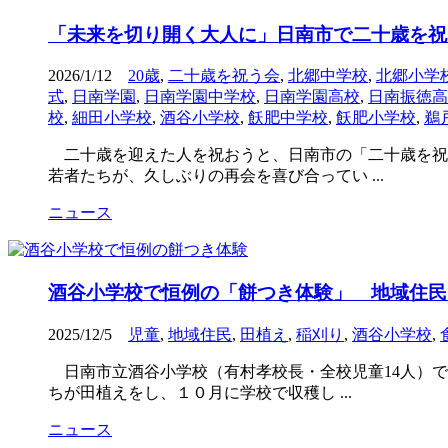
「未来を切り開く大人に」日南市で二十歳を祝
2026/1/12
20歳
,
二十歳を祝う会
,
北郷中学校
,
北郷小学
式
,
日南学園
,
日南学園中学校
,
日南学園高校
,
日南振徳高
校
,
細田小学校
,
酒谷小学校
,
飫肥中学校
,
飫肥小学校
,
鵜
二十歳を迎えた人を祝おうと、日南市の「二十歳を祝
若者たちが、久しぶりの再会を喜び合ってい ...
ニュース
酒谷小学校で恒例の「餅つき体験」 地域住民
2025/12/5
児童
,
地域住民
,
田植え
,
稲刈り
,
酒谷小学校
,
日南市立酒谷小学校（有村孝校長・全校児童14人）
ちが田植えをし、１０月に学校で収穫し ...
ニュース