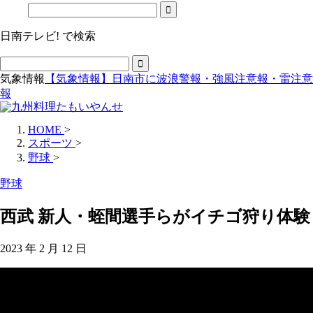
日南テレビ! で検索
気象情報
【気象情報】日南市に波浪警報・強風注意報・雷注意
報
HOME
>
スポーツ
>
野球
>
野球
西武 新人・蛭間選手らがイチゴ狩り体験
2023 年 2 月 12 日