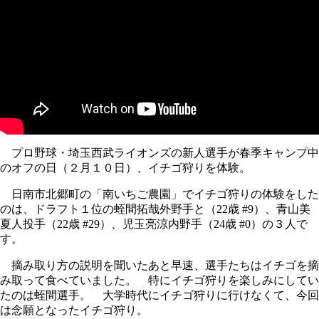
プロ野球・埼玉西武ライオンズの新人選手が春季キャンプ中
のオフの日（２月１０日）、イチゴ狩りを体験。
日南市北郷町の「南いちご農園」でイチゴ狩りの体験をした
のは、ドラフト１位の蛭間拓哉外野手と（22歳 #9）、青山美
夏人投手（22歳 #29）、児玉亮涼内野手（24歳 #0）の３人で
す。
摘み取り方の説明を聞いたあと早速、選手たちはイチゴを摘
み取って食べていました。 特にイチゴ狩りを楽しみにしてい
たのは蛭間選手。 大学時代にイチゴ狩りに行けなくて、今回
は念願となったイチゴ狩り。