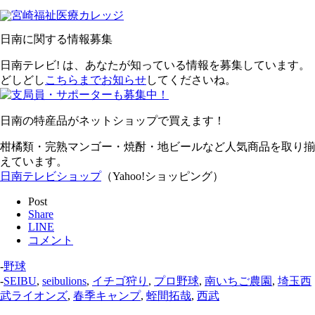
日南に関する情報募集
日南テレビ! は、あなたが知っている情報を募集しています。
どしどし
こちらまでお知らせ
してくださいね。
日南の特産品がネットショップで買えます！
柑橘類・完熟マンゴー・焼酎・地ビールなど人気商品を取り揃
えています。
日南テレビショップ
（Yahoo!ショッピング）
Post
Share
LINE
コメント
-
野球
-
SEIBU
,
seibulions
,
イチゴ狩り
,
プロ野球
,
南いちご農園
,
埼玉西
武ライオンズ
,
春季キャンプ
,
蛭間拓哉
,
西武