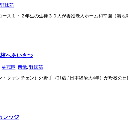
野球部
ース１・２年生の生徒３０人が養護老人ホーム和幸園（湯地
母校へあいさつ
,
林冠臣
,
西武
,
野球部
クァンチェン）外野手（21歳 / 日本経済大4年）が母校の
カレッジ