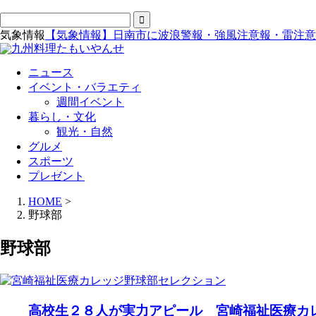
気象情報
【気象情報】日南市に波浪警報・強風注意報・雷注意
ニュース
イベント・バラエティ
週間イベント
暮らし・文化
観光・自然
グルメ
スポーツ
プレゼント
HOME
>
野球部
野球部
高校生２８人が実力アピール 宮崎福祉医療カ