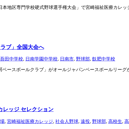
西日本地区専門学校硬式野球選手権大会」で宮崎福祉医療カレ
ラブ」全国大会へ
吾田中学校
,
日南学園中学校
,
日南市
,
野球部
,
飫肥中学校
ベースボールクラブ」がオールジャパンベースボールリーグ
カレッジ セレクション
場
,
宮崎福祉医療カレッジ
,
社会人野球
,
遠投
,
野球部
,
高校生
,
高