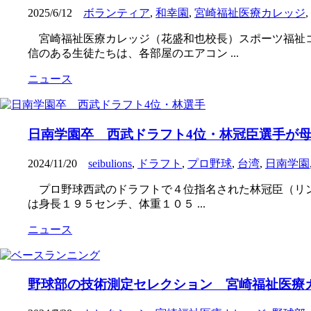
2025/6/12
ボランティア
,
和幸園
,
宮崎福祉医療カレッジ
,
宮崎福祉医療カレッジ（花盛和也校長）スポーツ福祉コ
信のある生徒たちは、各部屋のエアコン ...
ニュース
日南学園卒 西武ドラフト4位・林冠臣選手が
2024/11/20
seibulions
,
ドラフト
,
プロ野球
,
台湾
,
日南学園
プロ野球西武のドラフトで４位指名された林冠臣（リン・
は身長１９５センチ、体重１０５ ...
ニュース
野球部の技術測定セレクション 宮崎福祉医療