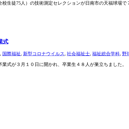
校生徒75人）の技術測定セレクションが日南市の天福球場
業式
,
国際福祉
,
新型コロナウイルス
,
社会福祉士
,
福祉総合学科
,
野
業式が３月１０日に開かれ、卒業生４８人が巣立ちました。