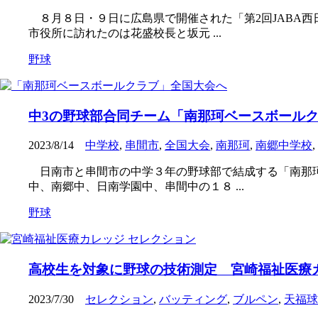
８月８日・９日に広島県で開催された「第2回JABA
市役所に訪れたのは花盛校長と坂元 ...
野球
中3の野球部合同チーム「南那珂ベースボールク
2023/8/14
中学校
,
串間市
,
全国大会
,
南那珂
,
南郷中学校
,
日南市と串間市の中学３年の野球部で結成する「南那珂
中、南郷中、日南学園中、串間中の１８ ...
野球
高校生を対象に野球の技術測定 宮崎福祉医療
2023/7/30
セレクション
,
バッティング
,
ブルペン
,
天福球