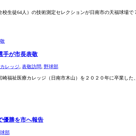
校生徒64人）の技術測定セレクションが日南市の天福球場
選手が市長表敬
カレッジ
,
表敬訪問
,
野球部
崎福祉医療カレッジ（日南市木山）を２０２０年に卒業した、大
で優勝を市へ報告
球部