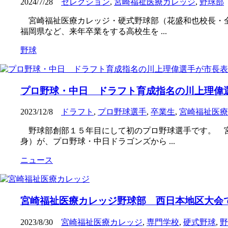
2024/7/28
セレクション
,
宮崎福祉医療カレッジ
,
野球部
宮崎福祉医療カレッジ・硬式野球部（花盛和也校長・全
福岡県など、来年卒業をする高校生を ...
野球
プロ野球・中日 ドラフト育成指名の川上理偉
2023/12/8
ドラフト
,
プロ野球選手
,
卒業生
,
宮崎福祉医療
野球部創部１５年目にして初のプロ野球選手です。 宮
身）が、プロ野球・中日ドラゴンズから ...
ニュース
宮崎福祉医療カレッジ野球部 西日本地区大会
2023/8/30
宮崎福祉医療カレッジ
,
専門学校
,
硬式野球
,
野