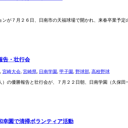
ンが７月２６日、日南市の天福球場で開かれ、来春卒業予定
報告・壮行会
,
宮崎大会
,
宮崎県
,
日南学園
,
甲子園
,
野球部
,
高校野球
人）の優勝報告と壮行会が、７月２２日朝、日南学園（久保田一
和幸園で清掃ボランティア活動