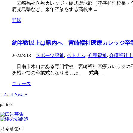
宮崎福祉医療カレッジ・硬式野球部（花盛和也校長・全
鹿児島県など、来年卒業をする高校生 ...
野球
約半数以上は県内へ 宮崎福祉医療カレッジ卒
2023/3/13
スポーツ福祉
,
ベトナム
,
介護福祉
,
介護福祉士
日南市木山にある専門学校、宮崎福祉医療カレッジの卒
を招いての卒業式となりました。 式典 ...
ニュース
1
2
3
4
Next »
partner
只今募集中