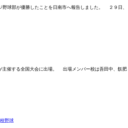
ッジ野球部が優勝したことを日南市へ報告しました。 ２９日、
が主催する全国大会に出場。 出場メンバー校は吾田中、飫肥
校野球