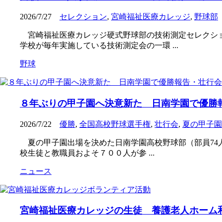
2026/7/27
セレクション
,
宮崎福祉医療カレッジ
,
野球部
宮崎福祉医療カレッジ硬式野球部の技術測定セレクショ
学校が毎年実施している技術測定会の一環 ...
野球
８年ぶりの甲子園へ決意新た 日南学園で優勝
2026/7/22
優勝
,
全国高校野球選手権
,
壮行会
,
夏の甲子園
夏の甲子園出場を決めた日南学園高校野球部（部員74
校生徒と教職員およそ７００人が参 ...
ニュース
宮崎福祉医療カレッジの生徒 養護老人ホーム