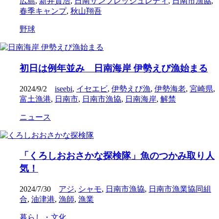
広島
,
新井貴浩
,
日南サンフレッシュレディ
,
日南市漁協
,
春季キャンプ
,
秋山翔吾
野球
初日は例年並み 日南海岸 伊勢えび漁始まる
2024/9/2
iseebi
,
イセエビ
,
伊勢えび漁
,
伊勢海老
,
宮崎県
,
富土漁港
,
日南市
,
日南市漁協
,
日南海岸
,
解禁
ニュース
「くろしおおさかな探検隊」魚のつかみ取り人
気！
2024/7/30
アジ
,
シャモ
,
日南市漁協
,
日南市漁業協同組
合
,
油津港
,
漁師
,
漁業
暮らし・文化