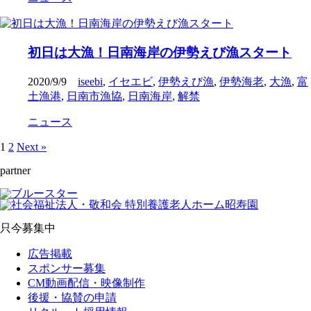
初日は大漁！日南海岸の伊勢えび漁スタート
2020/9/9
iseebi
,
イセエビ
,
伊勢えび漁
,
伊勢海老
,
大漁
,
富
土漁港
,
日南市漁協
,
日南海岸
,
解禁
ニュース
1
2
Next »
partner
只今募集中
広告掲載
スポンサー募集
CM動画配信・映像制作
後援・協賛の申請