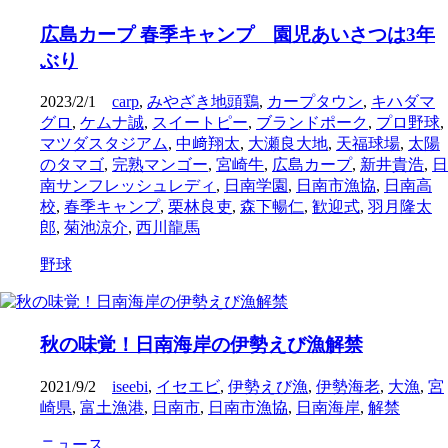
広島カープ 春季キャンプ 園児あいさつは3年
ぶり
2023/2/1
carp
,
みやざき地頭鶏
,
カープタウン
,
キハダマ
グロ
,
ケムナ誠
,
スイートピー
,
ブランドポーク
,
プロ野球
,
マツダスタジアム
,
中﨑翔太
,
大瀬良大地
,
天福球場
,
太陽
のタマゴ
,
完熟マンゴー
,
宮崎牛
,
広島カープ
,
新井貴浩
,
日
南サンフレッシュレディ
,
日南学園
,
日南市漁協
,
日南高
校
,
春季キャンプ
,
栗林良吏
,
森下暢仁
,
歓迎式
,
羽月隆太
郎
,
菊池涼介
,
西川龍馬
野球
秋の味覚！日南海岸の伊勢えび漁解禁
2021/9/2
iseebi
,
イセエビ
,
伊勢えび漁
,
伊勢海老
,
大漁
,
宮
崎県
,
富土漁港
,
日南市
,
日南市漁協
,
日南海岸
,
解禁
ニュース