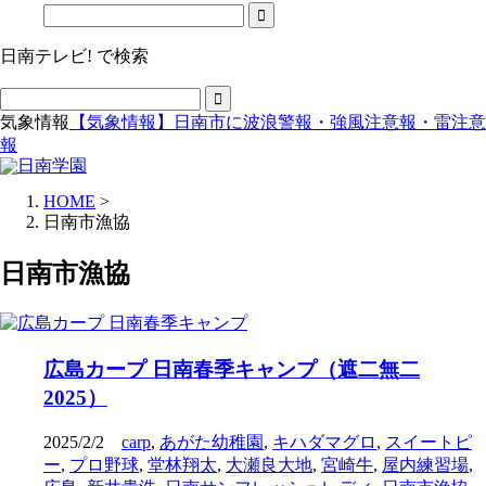
日南テレビ! で検索
気象情報
【気象情報】日南市に波浪警報・強風注意報・雷注意
報
HOME
>
日南市漁協
日南市漁協
広島カープ 日南春季キャンプ（遮二無二
2025）
2025/2/2
carp
,
あがた幼稚園
,
キハダマグロ
,
スイートピ
ー
,
プロ野球
,
堂林翔太
,
大瀬良大地
,
宮崎牛
,
屋内練習場
,