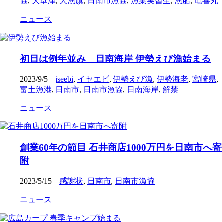
協
,
大堂津
,
大漁旗
,
日南市漁協
,
漁業実習生
,
漁船
,
竜喜丸
ニュース
初日は例年並み 日南海岸 伊勢えび漁始まる
2023/9/5
iseebi
,
イセエビ
,
伊勢えび漁
,
伊勢海老
,
宮崎県
,
富土漁港
,
日南市
,
日南市漁協
,
日南海岸
,
解禁
ニュース
創業60年の節目 石井商店1000万円を日南市へ寄
附
2023/5/15
感謝状
,
日南市
,
日南市漁協
ニュース