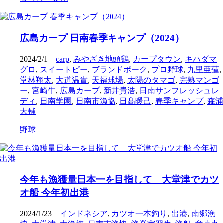
広島カープ 日南春季キャンプ（2024）
2024/2/1
carp
,
みやざき地頭鶏
,
カープタウン
,
キハダマ
グロ
,
スイートピー
,
ブランドポーク
,
プロ野球
,
九里亜蓮
,
堂林翔太
,
大道温貴
,
天福球場
,
太陽のタマゴ
,
完熟マンゴ
ー
,
宮崎牛
,
広島カープ
,
新井貴浩
,
日南サンフレッシュレ
ディ
,
日南学園
,
日南市漁協
,
日髙暖己
,
春季キャンプ
,
森浦
大輔
野球
今年も漁獲量日本一を目指して 大堂津でカツ
オ船 今年初出港
2024/1/23
インドネシア
,
カツオ一本釣り
,
出港
,
南郷漁