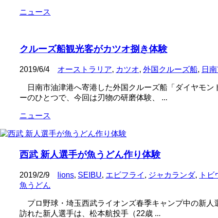
ニュース
クルーズ船観光客がカツオ捌き体験
2019/6/4
オーストラリア
,
カツオ
,
外国クルーズ船
,
日南
日南市油津港へ寄港した外国クルーズ船「ダイヤモンド
ーのひとつで、今回は刃物の研磨体験、 ...
ニュース
西武 新人選手が魚うどん作り体験
2019/2/9
lions
,
SEIBU
,
エビフライ
,
ジャカランダ
,
トビ
魚うどん
プロ野球・埼玉西武ライオンズ春季キャンプ中の新人選
訪れた新人選手は、松本航投手（22歳 ...