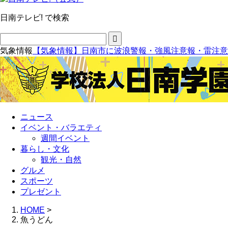
日南テレビ! で検索
気象情報
【気象情報】日南市に波浪警報・強風注意報・雷注意
ニュース
イベント・バラエティ
週間イベント
暮らし・文化
観光・自然
グルメ
スポーツ
プレゼント
HOME
>
魚うどん