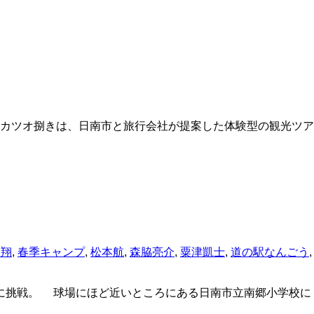
カツオ捌きは、日南市と旅行会社が提案した体験型の観光ツア
辺翔
,
春季キャンプ
,
松本航
,
森脇亮介
,
粟津凱士
,
道の駅なんごう
,
に挑戦。 球場にほど近いところにある日南市立南郷小学校に