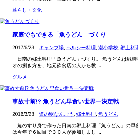
暮らし・文化
家庭でもできる「魚うどん」づくり
2017/6/23
キャンプ場
,
ヘルシー料理
,
潮小学校
,
郷土料
日南の郷土料理「魚うどん」づくり。 魚うどんは戦時
オの捌き方を、地元飲食店の人から教 ...
グルメ
事故寸前!? 魚うどん早食い世界一決定戦
2016/3/23
道の駅なんごう
,
郷土料理
,
魚うどん
魚のすり身で作った日南の郷土料理「魚うどん」の早食
は今年で６回目で３０人が参加しまし ...