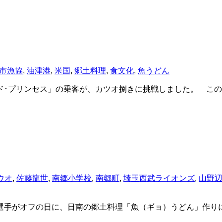
市漁協
,
油津港
,
米国
,
郷土料理
,
食文化
,
魚うどん
･プリンセス」の乗客が、カツオ捌きに挑戦しました。 この
ウオ
,
佐藤龍世
,
南郷小学校
,
南郷町
,
埼玉西武ライオンズ
,
山野
手がオフの日に、日南の郷土料理「魚（ギョ）うどん」作り