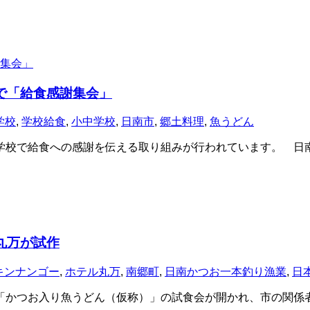
で「給食感謝集会」
学校
,
学校給食
,
小中学校
,
日南市
,
郷土料理
,
魚うどん
校で給食への感謝を伝える取り組みが行われています。 日
丸万が試作
キンナンゴー
,
ホテル丸万
,
南郷町
,
日南かつお一本釣り漁業
,
日
かつお入り魚うどん（仮称）」の試食会が開かれ、市の関係