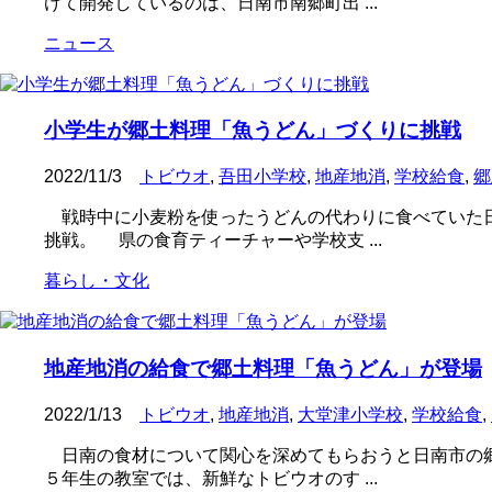
けて開発しているのは、日南市南郷町出 ...
ニュース
小学生が郷土料理「魚うどん」づくりに挑戦
2022/11/3
トビウオ
,
吾田小学校
,
地産地消
,
学校給食
,
郷
戦時中に小麦粉を使ったうどんの代わりに食べていた日
挑戦。 県の食育ティーチャーや学校支 ...
暮らし・文化
地産地消の給食で郷土料理「魚うどん」が登場
2022/1/13
トビウオ
,
地産地消
,
大堂津小学校
,
学校給食
,
日南の食材について関心を深めてもらおうと日南市の郷
５年生の教室では、新鮮なトビウオのす ...