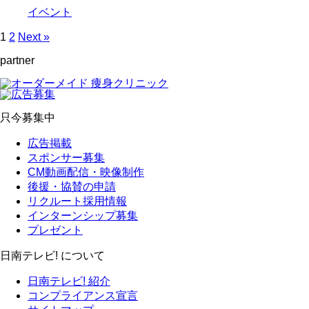
イベント
1
2
Next »
partner
只今募集中
広告掲載
スポンサー募集
CM動画配信・映像制作
後援・協賛の申請
リクルート採用情報
インターンシップ募集
プレゼント
日南テレビ! について
日南テレビ! 紹介
コンプライアンス宣言