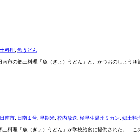
土料理
,
魚うどん
南市の郷土料理「魚（ぎょ）うどん」と、かつおのしょうゆ
日南市
,
日南１号
,
早期米
,
校内放送
,
極早生温州ミカン
,
郷土料
土料理「魚（ぎょ）うどん」が学校給食に提供された。 この