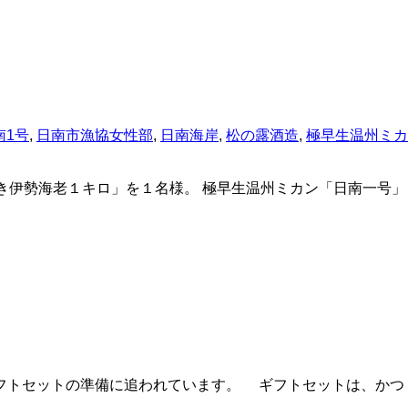
南1号
,
日南市漁協女性部
,
日南海岸
,
松の露酒造
,
極早生温州ミカ
活き伊勢海老１キロ」を１名様。 極早生温州ミカン「日南一号」
フトセットの準備に追われています。 ギフトセットは、かつ