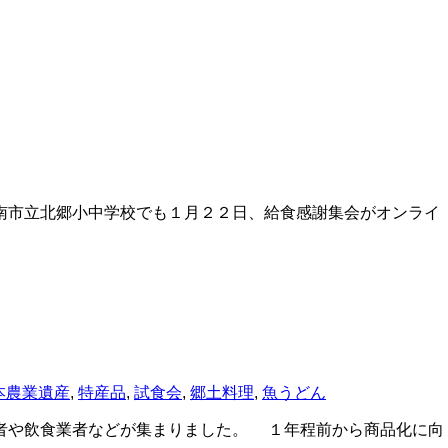
南市立北郷小中学校でも１月２２日、給食感謝集会がオンライ
本農業遺産
,
特産品
,
試食会
,
郷土料理
,
魚うどん
者や飲食業者などが集まりました。 １年程前から商品化に向