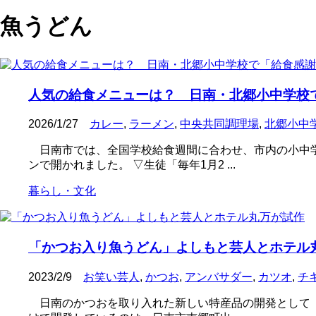
魚うどん
人気の給食メニューは？ 日南・北郷小中学校
2026/1/27
カレー
,
ラーメン
,
中央共同調理場
,
北郷小中
日南市では、全国学校給食週間に合わせ、市内の小中学
ンで開かれました。 ▽生徒「毎年1月2 ...
暮らし・文化
「かつお入り魚うどん」よしもと芸人とホテル
2023/2/9
お笑い芸人
,
かつお
,
アンバサダー
,
カツオ
,
チ
日南のかつおを取り入れた新しい特産品の開発として「