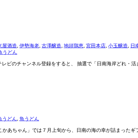
京屋酒造
,
伊勢海老
,
古澤醸造
,
地頭鶏恵
,
宮田本店
,
小玉醸造
,
日
魚うどん
日南テレビのチャンネル登録をすると、 抽選で「日南海岸どれ・
魚うどん
,
魚うどん
かあちゃん」では７月上旬から、日南の海の幸が詰まったギ