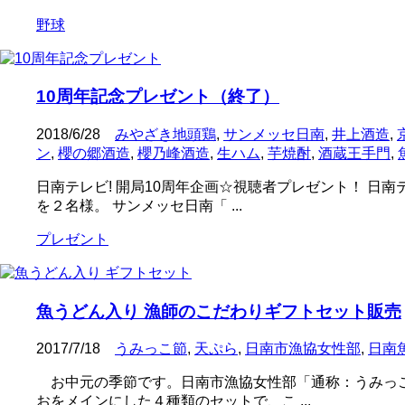
野球
10周年記念プレゼント（終了）
2018/6/28
みやざき地頭鶏
,
サンメッセ日南
,
井上酒造
,
ン
,
櫻の郷酒造
,
櫻乃峰酒造
,
生ハム
,
芋焼酎
,
酒蔵王手門
,
日南テレビ! 開局10周年企画☆視聴者プレゼント！ 
を２名様。 サンメッセ日南「 ...
プレゼント
魚うどん入り 漁師のこだわりギフトセット販売
2017/7/18
うみっこ節
,
天ぷら
,
日南市漁協女性部
,
日南
お中元の季節です。日南市漁協女性部「通称：うみっこ
おをメインにした４種類のセットで、こ ...