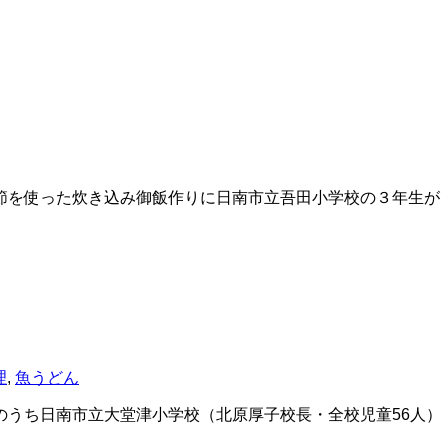
節を使った炊き込み御飯作りに日南市立吾田小学校の３年生が
理
,
魚うどん
うち日南市立大堂津小学校（北原厚子校長・全校児童56人）